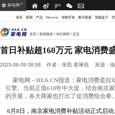
®
家电网
首页
新闻
产品
Discover
智能手表
数字家庭
智能盒子
空
|
|
|
|
|
|
|
首页
新闻频道
地方新闻
正文
首日补贴超160万元 家电消费
2023-06-09 08:58
作者：
朱凯 黄琳燕
来源：
家电网－HEA.CN报道：
家电消费是拉
引擎。当前正值618年中大促，结合南京
的开展，各大商家也打出了促消费组合拳
6月8日，南京家电消费补贴活动正式启