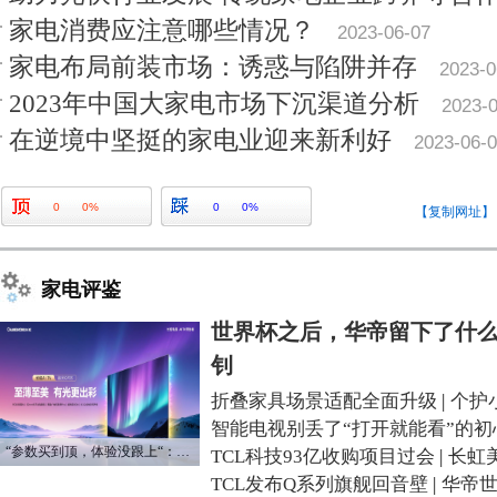
家电消费应注意哪些情况？
2023-06-07
家电布局前装市场：诱惑与陷阱并存
2023-0
2023年中国大家电市场下沉渠道分析
2023-
在逆境中坚挺的家电业迎来新利好
2023-06-
0
0%
0
0%
【复制网址】
家电评鉴
世界杯之后，华帝留下了什么
钊
折叠家具场景适配全面升级
|
个护
智能电视别丢了“打开就能看”的初
“参数买到顶，体验没跟上“：长虹追光Q70S给高端电视打了个样
TCL科技93亿收购项目过会
|
长虹
TCL发布Q系列旗舰回音壁
|
华帝