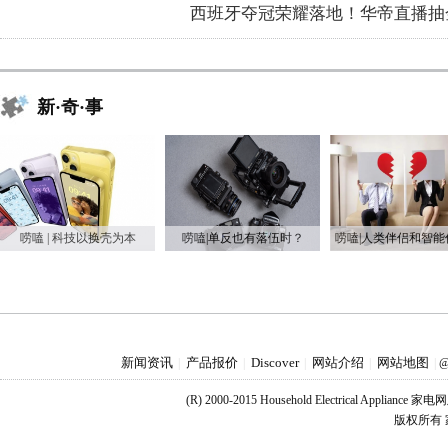
西班牙夺冠荣耀落地！华帝直播抽
新·奇·事
唠嗑 | 科技以换壳为本
唠嗑|单反也有落伍时？
新闻资讯
产品报价
Discover
网站介绍
网站地图
|
|
|
|
|
@
(R) 2000-2015 Household Electrical Applianc
版权所有