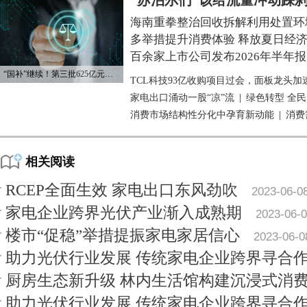
“苏泊尔们”该给流量冲动踩
海南重拳整治回收拆解利用处置环
多举措提升消费体验 释放夏日经
百余家上市公司发布2026年半年报
“国补”继续！第三批625亿元资金已下达
TCL科技93亿收购项目过会，面板龙头加
家电出口涌动一股“凉”流
|
绿色转型 全
消费市场结构性分化中孕育新动能
|
消费
相关阅读
RCEP全面生效 家电出口东风劲吹
2023-06-0
家电企业跨界光伏产业渐入成熟期
2023-06-
楼市“促稳”举措提振家电家居信心
2023-06-0
助力光伏行业发展 传统家电企业跨界寻合
厨房生态新升级 林内生活馆构建沉浸式消
助力光伏行业发展 传统家电企业跨界寻合