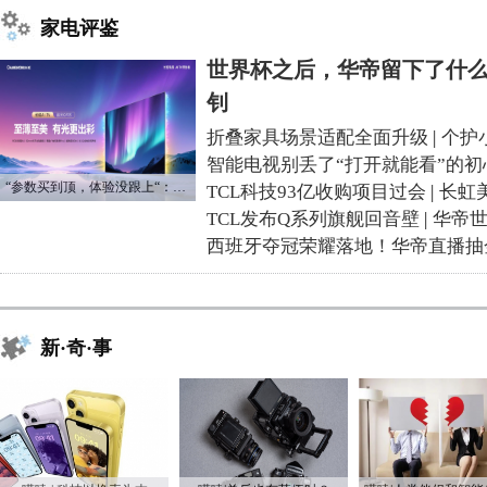
家电评鉴
世界杯之后，华帝留下了什么
钊
折叠家具场景适配全面升级
|
个护
智能电视别丢了“打开就能看”的初
“参数买到顶，体验没跟上“：长虹追光Q70S给高端电视打了个样
TCL科技93亿收购项目过会
|
长虹
TCL发布Q系列旗舰回音壁
|
华帝
西班牙夺冠荣耀落地！华帝直播抽
新·奇·事