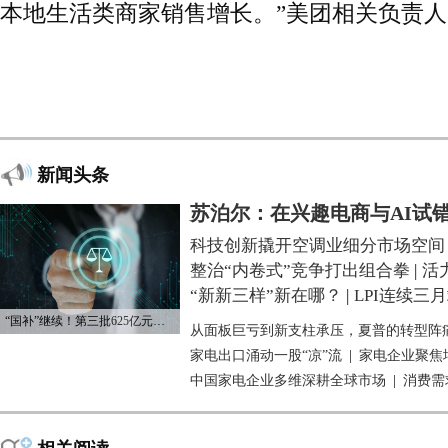
本地生活类商家销售增长。”美团相关负责
新闻头条
苏泊尔：在兴趣电商与AI试
科技创新撬开空调业细分市场空间
整治“内卷式”竞争打出组合拳
|
活
“新新三样”新在哪？
|
LPI连续三
“国补”继续！第三批625亿元资金已下达
从面板巨亏到新支柱承压，夏普的转型阵
家电出口涌动一股“凉”流
|
家电企业聚焦
中国家电企业多维深耕全球市场
|
消费需