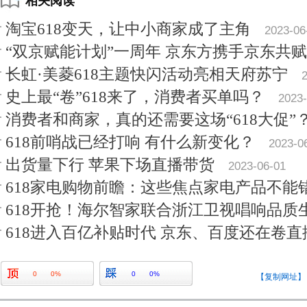
相关阅读
淘宝618变天，让中小商家成了主角
2023-06
“双京赋能计划”一周年 京东方携手京东共
长虹·美菱618主题快闪活动亮相天府苏宁
史上最“卷”618来了，消费者买单吗？
2023-
消费者和商家，真的还需要这场“618大促”
618前哨战已经打响 有什么新变化？
2023-0
出货量下行 苹果下场直播带货
2023-06-01
618家电购物前瞻：这些焦点家电产品不能
618开抢！海尔智家联合浙江卫视唱响品质
618进入百亿补贴时代 京东、百度还在卷直
0
0%
0
0%
【复制网址】