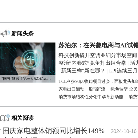
新闻头条
苏泊尔：在兴趣电商与AI试
科技创新撬开空调业细分市场空间
整治“内卷式”竞争打出组合拳
|
活
“新新三样”新在哪？
|
LPI连续三
“国补”继续！第三批625亿元资金已下达
TCL科技93亿收购项目过会，面板龙头加
家电出口涌动一股“凉”流
|
绿色转型 全
消费市场结构性分化中孕育新动能
|
消费
相关阅读
国庆家电整体销额同比增长149%
2024-10-16