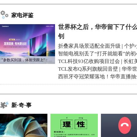
家电评鉴
世界杯之后，华帝留下了什么
钊
折叠家具场景适配全面升级
|
个护
智能电视别丢了“打开就能看”的初
“参数买到顶，体验没跟上“：长虹追光Q70S给高端电视打了个样
TCL科技93亿收购项目过会
|
长虹
TCL发布Q系列旗舰回音壁
|
华帝
西班牙夺冠荣耀落地！华帝直播抽
新·奇·事