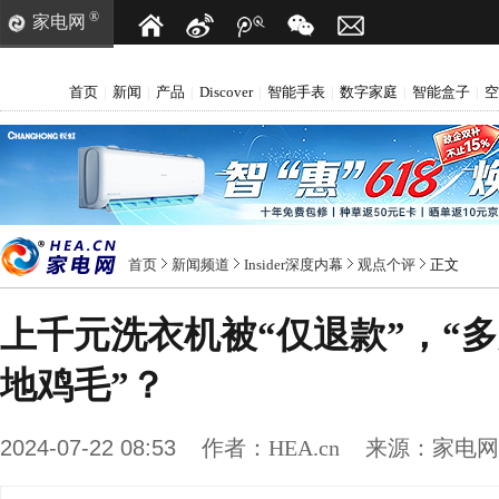
®
家电网
首页
新闻
产品
Discover
智能手表
数字家庭
智能盒子
空
|
|
|
|
|
|
|
首页
新闻频道
Insider深度内幕
观点个评
正文
上千元洗衣机被“仅退款”，“多
地鸡毛”？
2024-07-22 08:53
作者：
HEA.cn
来源：
家电网