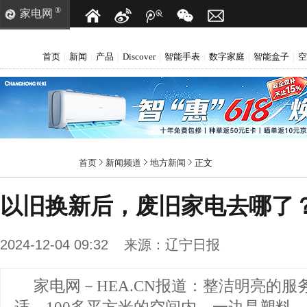
®
家电网
首页
新闻
产品
Discover
智能手表
数字家庭
智能盒子
空
|
|
|
|
|
|
|
首页
新闻频道
地方新闻
正文
以旧换新后，废旧家电去哪了
2024-12-04 09:32
来源：
辽宁日报
家电网－HEA.CN报道：
整洁明亮的服