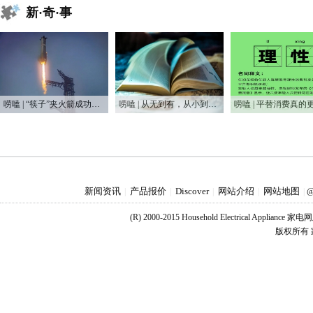
新·奇·事
唠嗑 | “筷子”夹火箭成功，又让他装到了！？
唠嗑 | 从无到有，从小到大，75年家电之变
新闻资讯
产品报价
Discover
网站介绍
网站地图
|
|
|
|
|
@
(R) 2000-2015 Household Electrical Applianc
版权所有