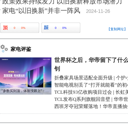
政策效果持续发力 以旧换新释放市场潜力
家电“以旧换新”并非一阵风
2024-11-26
0
0%
0
0%
【复制网址】
家电评鉴
世界杯之后，华帝留下了什么
钊
折叠家具场景适配全面升级
|
个护
智能电视别丢了“打开就能看”的初
“参数买到顶，体验没跟上“：长虹追光Q70S给高端电视打了个样
TCL科技93亿收购项目过会
|
长虹
TCL发布Q系列旗舰回音壁
|
华帝
西班牙夺冠荣耀落地！华帝直播抽