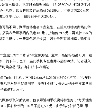
她喜出望外。记者以她所购同款，12+256G的Air标准版平板
生活馆。店员称该款产品原价为3299元，可享店内200元优
15%即465元，最终到手价为2634元。
惠可能不同，到手价格也会有所差别。在望京凯德茂商场的华
员表示可享店内优惠300元，折扣价2999元，再减掉15%的
款机型卖得很快，一些颜色容易缺货，因为最近有国补嘛，确实很
“立减15%”“年货节”等宣传海报、立牌、条幅等随处可见，在
作日的下午，位于一层的手机专区也并不显得冷清。记者进入
品时均会将“现在有补贴”挂在嘴边。
Turbo 4手机，不同版本价格从2199到2499元不等。“今年刚
补贴活动对销售促进明显，没有补贴时，每天从他手中卖出两三
是Turbo 4”。
的顾客领取补贴资格。他表示近期手机卖得特别好，“每天能售
来，国补比例为15%且不超过500元，由于能将补贴尽量“用