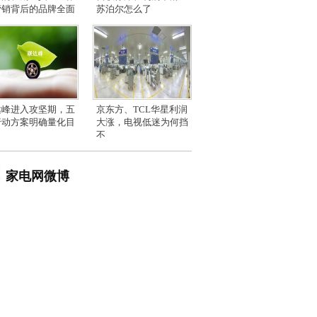
营销背后的品牌全面
苏泊尔怎么了
达峰进入攻坚期，五
京东方、TCL华星利润
行动方案明确量化目
大涨，电视低迷为何挡
不
家电网微博