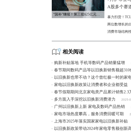
A股多个赛
“国补”继续！第三批625亿元资金已下达
暴力扫货！TC
两位数增长的
消费市场结构
相关阅读
购新补贴落地 手机等数码产品销量猛增
春节期间数码产品等以旧换新销售额超310
以旧换新也带不动？这个曾红极一时的家
家电以旧换新政策让消费者和企业都受益
春节假期期间北京家电类产品累计销售2.3
多方面入手深挖以旧换新消费潜力
2025-0
广州以旧换新上新 家电及数码产品热销
家电市场热度攀高，服务消费回暖可期
上海市2025年落实国家家电以旧换新补贴
以旧换新政策带动2024年家电零售额创新