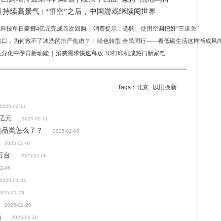
道持续高景气
|
“悟空”之后，中国游戏继续闯世界
L科技单日豪掷4亿元完成首次回购
|
消费提示：选购、使用空调把好“三道关”
出口，为何救不了冰洗的排产焦虑？
|
绿色转型 全民同行——看低碳生活这样渐成风
性分化中孕育新动能
|
消费需求快速释放 3D打印机成热门新家电
Tags：
北京
以旧换新
2025-02-11
亿元
2025-02-11
电品类怎么了？
2025-02-08
2025-02-07
万台
2025-02-06
2-06
2025-01-24
2025-01-23
2025-01-20
高
2025-01-20