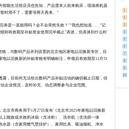
为智能生活馆店员也告知，产品需本人前来购买，现场将机器
1
暂时用不了，需要等两天再来。”
2
领完券是一直能用吗？会不会突然失效？”“我也想知道……”记
3
施细则有效期至补贴资金使用完毕截止”表述，但具体到什么时
4
5
6
贴资格，与数码产品并列设置的北京地区家电以旧换新专区，目
7
电以旧换新的补贴资格有明确标注，申领后有效期至12月31
8
9
10
透露，目前尚无法给出数码产品补贴活动的确切截止日期，但
评估企业情况，及时补充、动态调整参与企业范围。
北京市商务局于1月27日发布《北京市2025年家电以旧换新
以上能效或水效的冰箱（含冰柜）、洗衣机（含洗烘一体
热水器（含家用燃气壁挂炉）、家用灶具、吸油烟机、净水