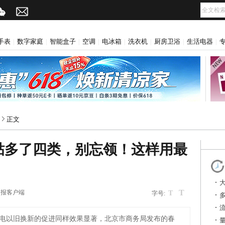
手表
数字家庭
智能盒子
空调
电冰箱
洗衣机
厨房卫浴
生活电器
|
|
|
|
|
|
|
|
正文
贴多了四类，别忘领！这样用最
T
日报客户端
T
字号:
电以旧换新的促进同样效果显著，北京市商务局发布的春