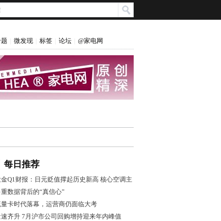
专题
微发现
标签
论坛
@家电网
|
|
|
|
每日推荐
大金Q1财报：日元贬值撑起历史新高 核心空调主
业盈利转弱
多重数据背后的“真信心”
流量卡时代落幕，运营商仍面临大考
量速齐升 7月沪市公司回购增持迎来年内峰值