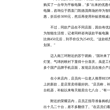
购买了一台华为平板电脑，“多”出来的优惠令
电脑，咨询位于西直门凯德茂商场的华为智能
惠，折后价3099元，然后再使用补贴资格减去
不过，同款产品在不同店面，因自有优
为智能生活馆，记者同样咨询该款平板电脑，店
比例450元后，到手价仅为2549元。“这
划算。”
迈入南三环附近的苏宁易购，“国补来了”
灯笼、气球的映衬下显得十分喜庆。虽是工
多个国产品牌手机店面，发现店员在推介产
在小米店内，店员向一位老人推荐REDMI 
上的新款，是店里卖得最好的。”店员称，
台机器，补贴以来每天能卖出七八台，“有一半都
附近的荣耀店内，店员正指导准备购机
出十几二十台，差不多翻倍了。”在店员们看