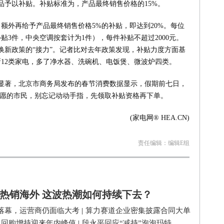
品予以补贴。补贴标准为，产品最终销售价格的15%。
额外再给予产品最终销售价格5%的补贴，即达到20%。每位
贴3件，中央空调按套计为1件），每件补贴不超过2000元。
旧换新政策的“接力”。记者比对去年政策发现，补贴力度方面基
12类家电，多了净水器、洗碗机、电饭煲、微波炉四类。
显著，北京市商务局发布的春节消费数据显示，假期前七日，
意愿的市民，别忘记动动手指，先领取补贴资格再下单。
(家电网® HEA.CN)
责任编辑：编辑E组
热销海外 这波热潮如何持续下去？
落幕，运营商仍面临大考
|
算力赛道企业密集披露合同大单
司回购增持迎来年内峰值
|
段永平回应“减持”泡泡玛特