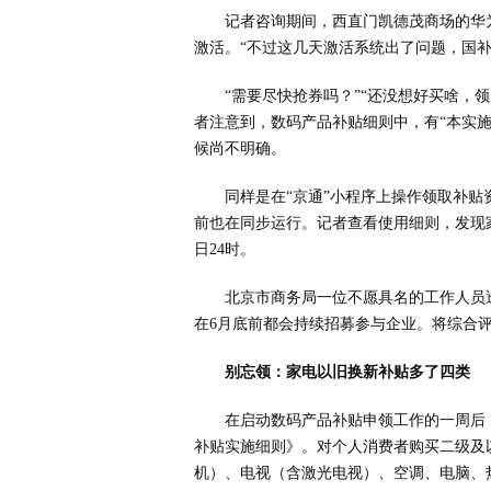
记者咨询期间，西直门凯德茂商场的华
激活。“不过这几天激活系统出了问题，国补
“需要尽快抢券吗？”“还没想好买啥，
者注意到，数码产品补贴细则中，有“本实
候尚不明确。
同样是在“京通”小程序上操作领取补
前也在同步运行。记者查看使用细则，发现家
日24时。
北京市商务局一位不愿具名的工作人员
在6月底前都会持续招募参与企业。将综合
别忘领：家电以旧换新补贴多了四类
在启动数码产品补贴申领工作的一周后，
补贴实施细则》。对个人消费者购买二级及
机）、电视（含激光电视）、空调、电脑、