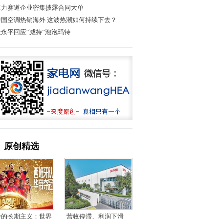
算力赛道企业密集披露合同大单
中国空调热销海外 这波热潮如何持续下去？
段永平回应“减持”泡泡玛特
原创精选
帝的长期主义：世界
营收停滞、利润下滑