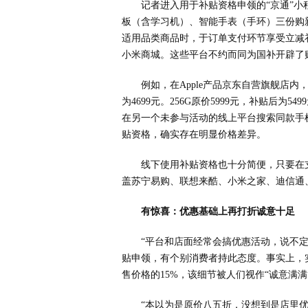
记者进入用于补贴资格申领的“京通”
板（含学习机）、智能手表（手环）三份购
适用品类商品时，于订单支付环节享受立减
小米商城。这些平台不约而同为国补开辟了
例如，在Apple产品京东自营旗舰店内，指
为4699元。256G原价5999元，补贴后为5
在另一个未参与活动的线上平台搜索同款手机，
贴资格，确实存在明显价格差异。
线下使用补贴资格也十分简便，只要在
盖苏宁易购、联想来酷、小米之家、迪信通
有惊喜：优惠基础上再打折诚意十足
“平台和店面经常会搞优惠活动，说不
贴申领，有个别消费者持此态度。事实上，
售价格的15%，该细节被人们视作“诚意满满
“本以为是原价八五折，没想到是店里