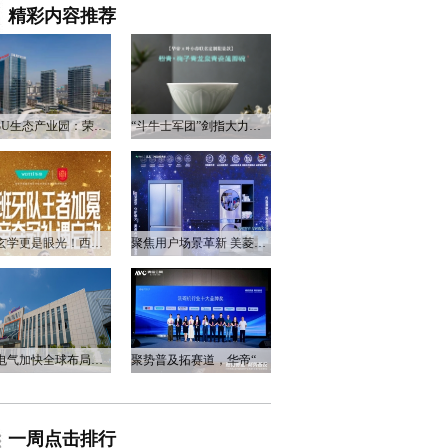
精彩内容推荐
衡阳3U生态产业园：荣电集团的政企合作新答卷
“斗牛士军团”剑指大力神杯，华帝以“一瓷一金”静候荣光
不止玄学更是眼光！西班牙队夺冠，华帝火速官宣启动兑奖福利
聚焦用户场景革新 美菱产品创新打造差异化居家体验
万和电气加快全球布局，海外营收占比升至四成
聚势普及拓赛道，华帝“亮剑”洗碗机峰会，破局存量换新
一周点击排行