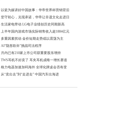
以瓷为媒讲好中国故事：华帝世界杯营销背后
坚守初心，兑现承诺，华帝让非遗文化走进日
生活家电带动 LG电子业绩创历史同期新高
上半年国内游戏市场实际销售收入超1884亿元
多重因素扰动 金价短期走势或以震荡为主
AI“隐形欺诈”挑战司法程序
月内已有210家上市公司获重要股东增持
TWS耳机不好卖了 耳夹耳机成唯一增长赛道
格力电器加速加码海外 全球化牌桌会否有变
从“卖出去”到“走进去” 中国汽车出海进