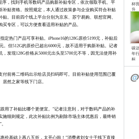
小程序，找到手机等数码产品购新补贴专区，依次领取手机、平
杯
升
新补贴资格。按照规定，本人通过政策参与企业购买符合补贴
补贴。目前四个线上平台分别为京东、苏宁易购、联想官网、
购买专区，可以方便查看适用补贴的产品。
定热门产品可享补贴。iPhone16的128G原价5199元，补贴后
499元。但512G的原价已超出6000元，故不适用于购新补贴。记者
碳
发现128G价格从5000元出头至5700元不等，因无法使用补
年
标
支付前将二维码出示给店员扫码即可。目前补贴使用范围已覆
、居然之家等线下门店。
定跟用了补贴比哪个更便宜。”记者注意到，对于数码产品的补
实施细则规定，此次补贴比例为剔除市场主体优惠后，最终销
”。
优惠价基础上再八五折，太开心啦！”消费者刘女士于线下直接