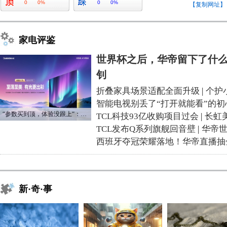
0
0%
0
0%
【复制网址】
家电评鉴
世界杯之后，华帝留下了什么
钊
折叠家具场景适配全面升级
|
个护
智能电视别丢了“打开就能看”的初
“参数买到顶，体验没跟上“：长虹追光Q70S给高端电视打了个样
TCL科技93亿收购项目过会
|
长虹
TCL发布Q系列旗舰回音壁
|
华帝
西班牙夺冠荣耀落地！华帝直播抽
新·奇·事