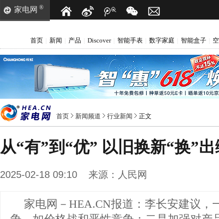
®
家电网
首页
新闻
产品
Discover
智能手表
数字家庭
智能盒子
空
|
|
|
|
|
|
|
首页
新闻频道
行业新闻
正文
从“有”到“优” 以旧换新“换”
2025-02-18 09:10
来源：
人民网
家电网－HEA.CN报道：
李长安建议，