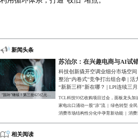
利用循环体系，打通“收旧”堵点。
新闻头条
苏泊尔：在兴趣电商与AI试
科技创新撬开空调业细分市场空间
整治“内卷式”竞争打出组合拳
|
活
“新新三样”新在哪？
|
LPI连续三
“国补”继续！第三批625亿元资金已下达
TCL科技93亿收购项目过会，面板龙头加
家电出口涌动一股“凉”流
|
绿色转型 全
消费市场结构性分化中孕育新动能
|
消费
相关阅读