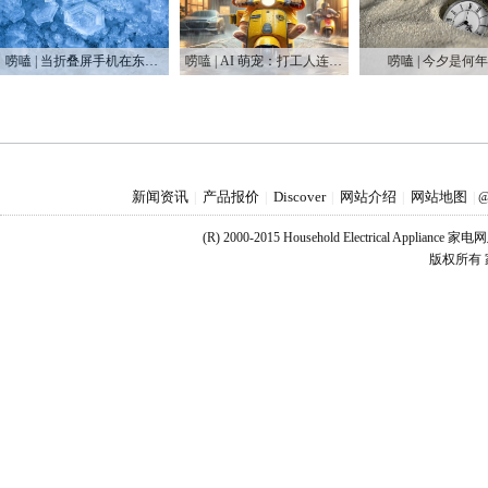
唠嗑 | 当折叠屏手机在东北“爆冷”
唠嗑 | AI 萌宠：打工人连云吸猫都要被割韭菜？
唠嗑 | 今夕是何
新闻资讯
产品报价
Discover
网站介绍
网站地图
|
|
|
|
|
@
(R) 2000-2015 Household Electrical Applianc
版权所有