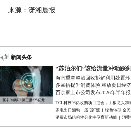
来源：潇湘晨报
新闻头条
“苏泊尔们”该给流量冲动踩
海南重拳整治回收拆解利用处置环
多举措提升消费体验 释放夏日经
百余家上市公司发布2026年半年报
“国补”继续！第三批625亿元资金已下达
TCL科技93亿收购项目过会，面板龙头加
家电出口涌动一股“凉”流
|
绿色转型 全
消费市场结构性分化中孕育新动能
|
消费