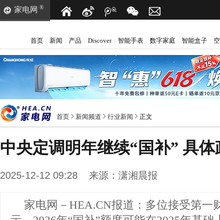
®
家电网
首页
新闻
产品
Discover
智能手表
数字家庭
智能盒子
空
|
|
|
|
|
|
|
首页
新闻频道
行业新闻
正文
中央定调明年继续“国补” 具
2025-12-12 09:28
来源：
潇湘晨报
家电网－HEA.CN报道：
多位接受第一