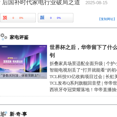
后国补时代家电行业破局之道
2025-08-15
0
0%
0
0%
【复制网址】
家电评鉴
世界杯之后，华帝留下了什么
钊
折叠家具场景适配全面升级
|
个护
智能电视别丢了“打开就能看”的初
“参数买到顶，体验没跟上“：长虹追光Q70S给高端电视打了个样
TCL科技93亿收购项目过会
|
长虹
TCL发布Q系列旗舰回音壁
|
华帝
西班牙夺冠荣耀落地！华帝直播抽
新·奇·事