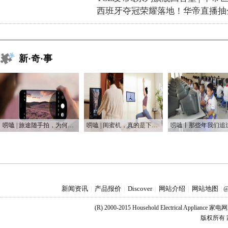
西班牙夺冠荣耀落地！华帝直播抽
新·奇·事
唠嗑 | 旅途随手拍，为何手机是普通人最好的摄影利器
唠嗑 | 闺蜜机，真的是下一个爆款吗？
新闻资讯
产品报价
Discover
网站介绍
网站地图
|
|
|
|
|
@
(R) 2000-2015 Household Electrical Applianc
版权所有