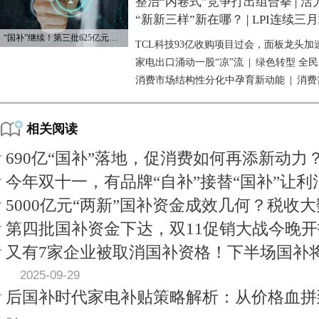
整治“内卷式”竞争打出组合拳
|
活
“新新三样”新在哪？
|
LPI连续三
“国补”继续！第三批625亿元资金已下达
TCL科技93亿收购项目过会，面板龙头加
家电出口涌动一股“凉”流
|
绿色转型 全
消费市场结构性分化中孕育新动能
|
消费
相关阅读
690亿“国补”落地，促消费如何再添新动力
今年双十一，有品牌“自补”接替“国补”让利
5000亿元“两新”国补资金成效几何？税收
第四批国补资金下达，双11促销大战今晚开
又有7家企业被取消国补资格！下半场国补
2025-09-29
后国补时代家电补贴策略解析：从价格血拼