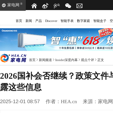
®
家电网
首页
新闻
产品
Discover
智能手表
数字家庭
智能盒子
空
|
|
|
|
|
|
|
首页
新闻频道
Insider深度内幕
观点个评
正文
2026国补会否继续？政策文
露这些信息
2025-12-01 08:57
作者：
HEA.cn
来源：
家电网