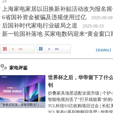
24
上海家电家居以旧换新补贴活动改为报名摇
6省国补资金被骗及违规使用过亿
2025-09-09
后国补时代家电行业破局之道
2025-08-15
新一轮国补落地 买家电数码迎来“黄金窗口
0
0%
0
0%
【复制网址】
家电评鉴
世界杯之后，华帝留下了什么
钊
折叠家具场景适配全面升级
|
个护
智能电视别丢了“打开就能看”的初
“参数买到顶，体验没跟上“：长虹追光Q70S给高端电视打了个样
TCL科技93亿收购项目过会
|
长虹
TCL发布Q系列旗舰回音壁
|
华帝