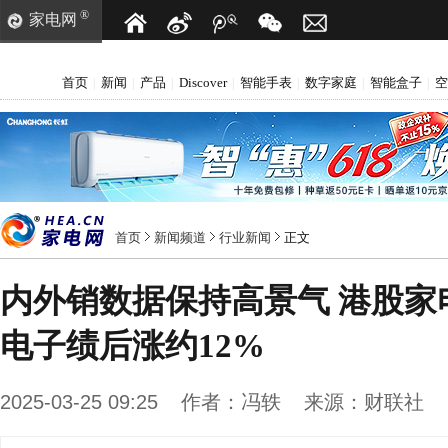
®
家电网
首页
新闻
产品
Discover
智能手表
数字家庭
智能盒子
空
|
|
|
|
|
|
|
首页
新闻频道
行业新闻
正文
内外销数据保持高景气 港股家
电子绩后涨约12%
2025-03-25 09:25
作者：
冯轶
来源：
财联社