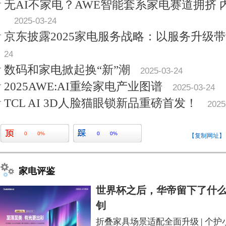
无AI不家电？AWE智能套系家电赛道拥挤
2025-03-24
京东披露2025家电服务战略：以服务升级
24
数码和家电掀起换“新”潮
2025-03-24
2025AWE:AI重绘家电产业图谱
2025-03-24
TCL AI 3D人脸猫眼锁新品重磅首发！
2025
0
0%
0
0%
【复制网址】
家电评鉴
世界杯之后，华帝留下了什么
钊
折叠家具场景适配全面升级
|
个护