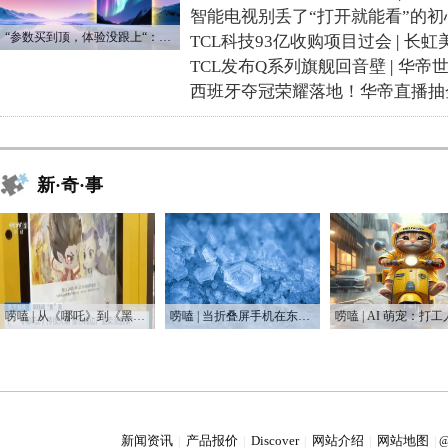
智能电视别丢了“打开就能看”的初
“参数买到顶，体验没跟上“：长虹追光Q70S给高端电视打了个样
TCL科技93亿收购项目过会
|
长虹
TCL发布Q系列旗舰回音壁
|
华帝
西班牙夺冠荣耀落地！华帝直播抽
新·奇·事
唠嗑 | 从《哪吒》到《黑神话悟空》 这届国产IP赢麻了
唠嗑 | 当折叠屏手机在东北“爆冷”
新闻资讯
产品报价
Discover
网站介绍
网站地图
|
|
|
|
|
@