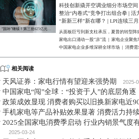
科技创新撬开空调业细分市场空间
整治“内卷式”竞争打出组合拳
|
活
“新新三样”新在哪？
|
LPI连续三
“国补”继续！第三批625亿元资金已下达
从面板巨亏到新支柱承压，夏普的转型阵
家电出口涌动一股“凉”流
|
家电企业聚焦
中国家电企业多维深耕全球市场
|
消费需
相关阅读
天风证券：家电行情有望迎来强势期
2025-0
中国家电“闯”全球：“投资于人”的底层角逐
政策成效显现 消费者购买以旧换新家电近90
手机家电等产品补贴效果显著 消费活力持
2025全国家电消费季启动 行业内销景气度
2025-03-24