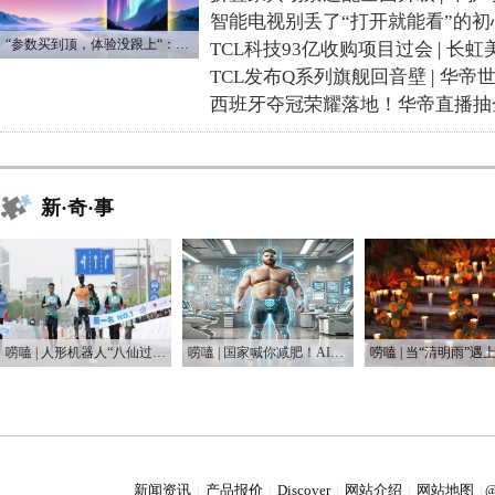
智能电视别丢了“打开就能看”的初
“参数买到顶，体验没跟上“：长虹追光Q70S给高端电视打了个样
TCL科技93亿收购项目过会
|
长虹
TCL发布Q系列旗舰回音壁
|
华帝
西班牙夺冠荣耀落地！华帝直播抽
新·奇·事
唠嗑 | 人形机器人“八仙过海”，这届“半马”有点癫
唠嗑 | 国家喊你减肥！AI教练真能让你躺瘦？
新闻资讯
产品报价
Discover
网站介绍
网站地图
|
|
|
|
|
@