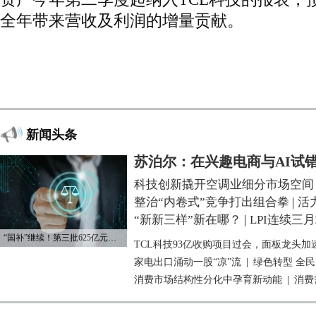
全年带来营收及利润的增量贡献。
新闻头条
苏泊尔：在兴趣电商与AI试
科技创新撬开空调业细分市场空间
整治“内卷式”竞争打出组合拳
|
活
“新新三样”新在哪？
|
LPI连续三
“国补”继续！第三批625亿元资金已下达
TCL科技93亿收购项目过会，面板龙头加
家电出口涌动一股“凉”流
|
绿色转型 全
消费市场结构性分化中孕育新动能
|
消费