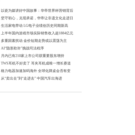
以瓷为媒讲好中国故事：华帝世界杯营销背后
坚守初心，兑现承诺，华帝让非遗文化走进日
生活家电带动 LG电子业绩创历史同期新高
上半年国内游戏市场实际销售收入超1884亿元
多重因素扰动 金价短期走势或以震荡为主
AI“隐形欺诈”挑战司法程序
月内已有210家上市公司获重要股东增持
TWS耳机不好卖了 耳夹耳机成唯一增长赛道
格力电器加速加码海外 全球化牌桌会否有变
从“卖出去”到“走进去” 中国汽车出海进