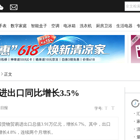
手表
数字家庭
智能盒子
空调
电冰箱
洗衣机
厨房卫浴
生活电器
|
|
|
|
|
|
|
|
正文
进出口同比增长3.5%
T
券日报
T
字号:
国货物贸易进出口总值3.91万亿元，增长6.7%。其中，出口
，增长4.8%，连续两个月增长。