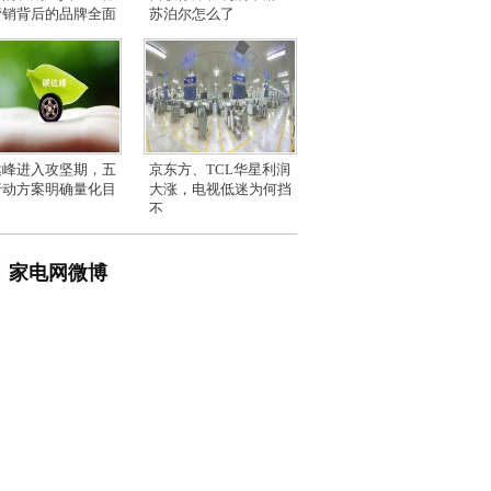
营销背后的品牌全面
苏泊尔怎么了
达峰进入攻坚期，五
京东方、TCL华星利润
行动方案明确量化目
大涨，电视低迷为何挡
不
家电网微博