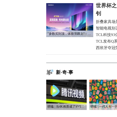
世界杯之
钊
折叠家具场
智能电视别
“参数买到顶，体验没跟上“：长虹追光Q70S给高端电视打了个样
TCL科技9
TCL发布Q
西班牙夺冠
新·奇·事
唠嗑 | 当4K画质成了SVIP专属，盗版网站笑开了花