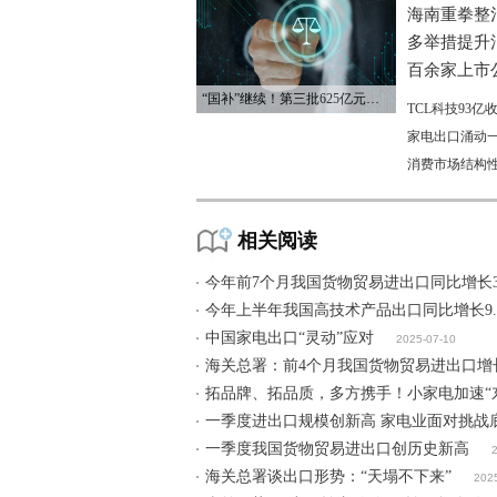
海南重拳整
多举措提升
百余家上市公
“国补”继续！第三批625亿元资金已下达
TCL科技93
家电出口涌动一
消费市场结构
相关阅读
今年前7个月我国货物贸易进出口同比增长3
今年上半年我国高技术产品出口同比增长9.
中国家电出口“灵动”应对
2025-07-10
海关总署：前4个月我国货物贸易进出口增长
拓品牌、拓品质，多方携手！小家电加速“东
一季度进出口规模创新高 家电业面对挑战
一季度我国货物贸易进出口创历史新高
海关总署谈出口形势：“天塌不下来”
202