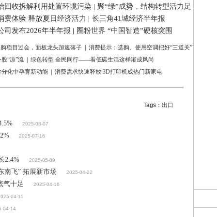
治回收拆解利用处置环境污染
|
聚“绿”成势，结构转型活力足
消费体验 释放夏日经济活力
|
长三角41城经济半年报
司发布2026年半年报
|
圈粉世界 “中国智造”硬核突围
亿收购项目过会，面板龙头加速落子
|
消费提示：选购、使用空调把好“三道关”
股“凉”流
|
绿色转型 全民同行——看低碳生活这样渐成风尚
性分化中孕育新动能
|
消费需求快速释放 3D打印机成热门新家电
Tags：
出口
.5%
2025-08-07
2%
2025-07-16
2.4%
2025-05-09
南飞” 拓展新市场
2025-04-22
底气十足
2025-04-16
2025-04-15
5-04-14