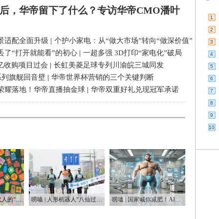
后，华帝留下了什么？专访华帝CMO潘叶
1
2
景适配全面升级
|
个护小家电：从“做大市场”转向“做深价值”
3
丢了“打开就能看”的初心
|
一超多强 3D打印“家电化”破局
4
3亿收购项目过会
|
长虹美菱足球专列川渝皖三城同发
5
系列旗舰回音壁
|
华帝世界杯营销的三个关键判断
6
荣耀落地！华帝直播抽金球
|
华帝双重好礼兑现冠军承诺
7
8
9
10
唠嗑 | 一代人有一代人的“鸡蛋”要领
唠嗑 | 人形机器人“八仙过海”，这届“半马”有点癫
唠嗑 | 国家喊你减肥！AI教练真能让你躺瘦？