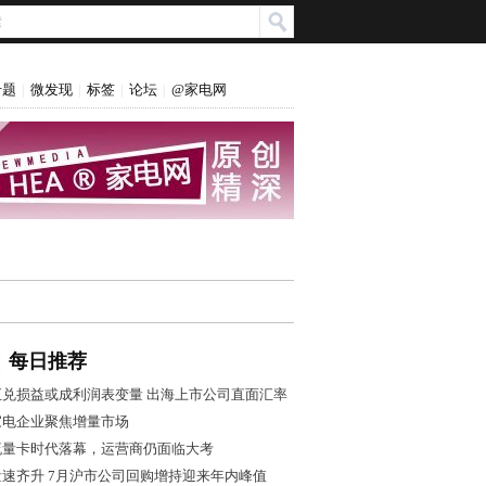
专题
微发现
标签
论坛
@家电网
|
|
|
|
每日推荐
汇兑损益或成利润表变量 出海上市公司直面汇率
风控大考
家电企业聚焦增量市场
流量卡时代落幕，运营商仍面临大考
量速齐升 7月沪市公司回购增持迎来年内峰值