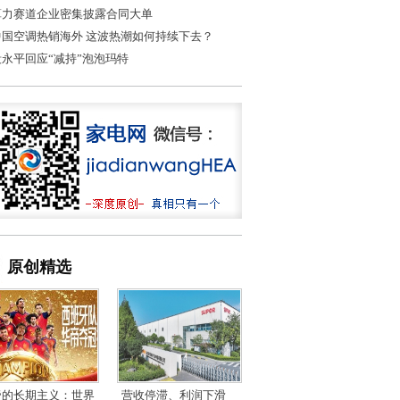
算力赛道企业密集披露合同大单
中国空调热销海外 这波热潮如何持续下去？
段永平回应“减持”泡泡玛特
原创精选
帝的长期主义：世界
营收停滞、利润下滑