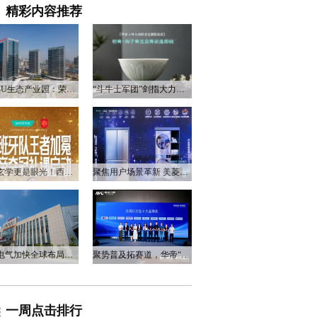
精彩内容推荐
衡阳3U生态产业园：荣电集团的政企合作新答卷
“斗牛士军团”剑指大力神杯，华帝以“一瓷一金”静候荣光
不止玄学更是眼光！西班牙队夺冠，华帝火速官宣启动兑奖福利
聚焦用户场景革新 美菱产品创新打造差异化居家体验
万和电气加快全球布局，海外营收占比升至四成
聚势普及拓赛道，华帝“亮剑”洗碗机峰会，破局存量换新
一周点击排行