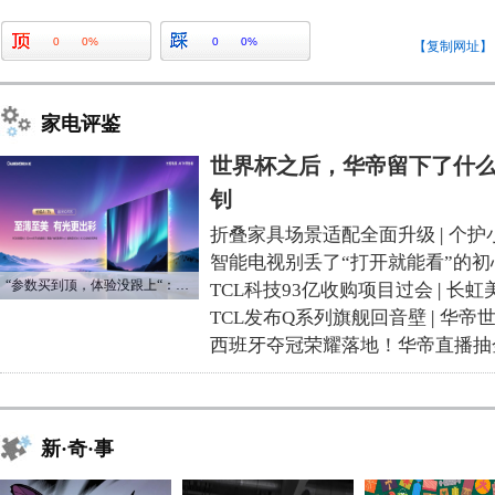
0
0%
0
0%
【复制网址】
家电评鉴
世界杯之后，华帝留下了什么
钊
折叠家具场景适配全面升级
|
个护
智能电视别丢了“打开就能看”的初
“参数买到顶，体验没跟上“：长虹追光Q70S给高端电视打了个样
TCL科技93亿收购项目过会
|
长虹
TCL发布Q系列旗舰回音壁
|
华帝
西班牙夺冠荣耀落地！华帝直播抽
新·奇·事