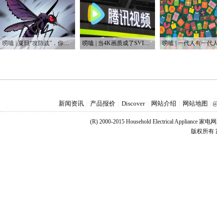
唠嗑 | 夏日“攻防战”，你还在没效率地“啪啪啪”吗？
唠嗑 | 当4K画质成了SVIP专属，盗版网站笑开了花
新闻资讯
产品报价
Discover
网站介绍
网站地图
|
|
|
|
|
@
(R) 2000-2015 Household Electrical Applianc
版权所有