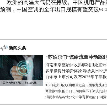
欧洲的高温天气仍在持续。中国机电产品
预测，中国空调的全年出口规模有望突破900
新闻头条
“苏泊尔们”该给流量冲动踩
海南重拳整治回收拆解利用处置环
多举措提升消费体验 释放夏日经
百余家上市公司发布2026年半年报
“国补”继续！第三批625亿元资金已下达
TCL科技93亿收购项目过会，面板龙头加
两位数增长的出口，为何救不了冰洗的排
消费市场结构性分化中孕育新动能
|
消费