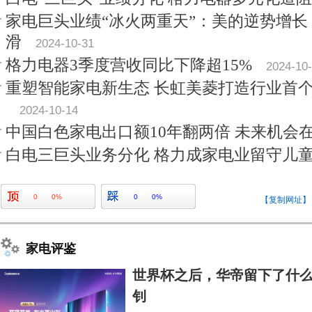
家电巨头业绩“冰火两重天”：美的逆势增
滑
2024-10-31
格力电器3季度营收同比下降超15%
2024-10
重塑智能家电新生态 长虹美菱打造行业首
2024-10-14
中国白色家电出口额10年翻两倍 未来机会
白电三巨头业务分化 格力成家电业留守儿
0
0%
0
0%
【复制网址】
家电评鉴
世界杯之后，华帝留下了什么
钊