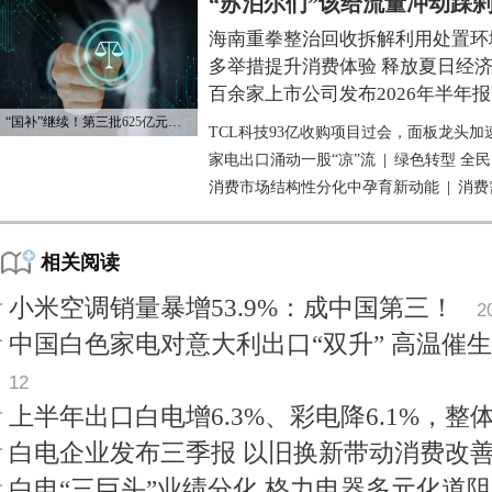
“苏泊尔们”该给流量冲动踩
海南重拳整治回收拆解利用处置环
多举措提升消费体验 释放夏日经
百余家上市公司发布2026年半年报
“国补”继续！第三批625亿元资金已下达
TCL科技93亿收购项目过会，面板龙头加
家电出口涌动一股“凉”流
|
绿色转型 全
消费市场结构性分化中孕育新动能
|
消费
相关阅读
小米空调销量暴增53.9%：成中国第三！
2
中国白色家电对意大利出口“双升” 高温催
12
上半年出口白电增6.3%、彩电降6.1%，整
白电企业发布三季报 以旧换新带动消费改
白电“三巨头”业绩分化 格力电器多元化道