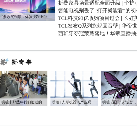
折叠家具场景适配全面升级
|
个护
智能电视别丢了“打开就能看”的初
“参数买到顶，体验没跟上“：长虹追光Q70S给高端电视打了个样
TCL科技93亿收购项目过会
|
长虹
TCL发布Q系列旗舰回音壁
|
华帝
西班牙夺冠荣耀落地！华帝直播抽
新·奇·事
唠嗑丨那些年我们追过的“屏保”：从CRT到OLED的时代变迁
唠嗑 | 人形机器人产业观察：一场跌跌撞撞的资本狂欢