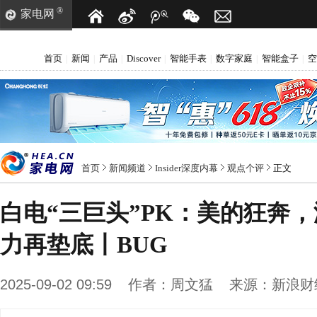
®
家电网
首页
新闻
产品
Discover
智能手表
数字家庭
智能盒子
空
|
|
|
|
|
|
|
首页
新闻频道
Insider深度内幕
观点个评
正文
白电“三巨头”PK：美的狂奔
力再垫底丨BUG
2025-09-02 09:59
作者：
周文猛
来源：
新浪财