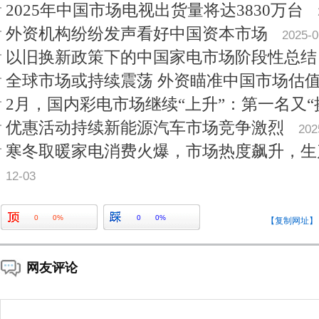
2025年中国市场电视出货量将达3830万台
外资机构纷纷发声看好中国资本市场
2025-0
以旧换新政策下的中国家电市场阶段性总结
全球市场或持续震荡 外资瞄准中国市场估
2月，国内彩电市场继续“上升”：第一名又“
优惠活动持续新能源汽车市场竞争激烈
202
寒冬取暖家电消费火爆，市场热度飙升，生
12-03
0
0%
0
0%
【复制网址】
网友评论