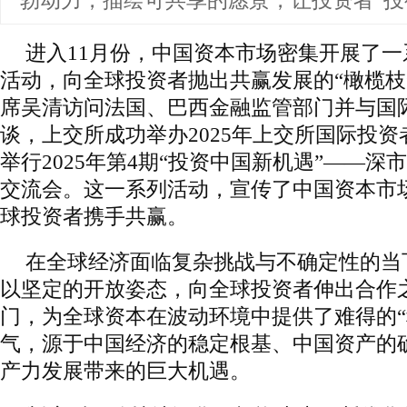
勃动力，描绘可共享的愿景，让投资者“投
进入11月份，中国资本市场密集开展了
活动，向全球投资者抛出共赢发展的“橄榄枝
席吴清访问法国、巴西金融监管部门并与国
谈，上交所成功举办2025年上交所国际投
举行2025年第4期“投资中国新机遇”——
交流会。这一系列活动，宣传了中国资本市
球投资者携手共赢。
在全球经济面临复杂挑战与不确定性的当
以坚定的开放姿态，向全球投资者伸出合作
门，为全球资本在波动环境中提供了难得的“
气，源于中国经济的稳定根基、中国资产的
产力发展带来的巨大机遇。