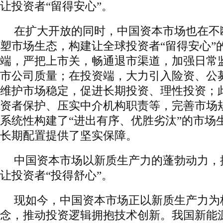
让投资者“留得安心”。
在扩大开放的同时，中国资本市场也在不
塑市场生态，构建让全球投资者“留得安心”
端，严把上市关，畅通退市渠道，加强日常
市公司质量；在投资端，大力引入险资、公
维护市场稳定，促进长期投资、理性投资；
资者保护、压实中介机构职责等，完善市场
系统性构建了“进出有序、优胜劣汰”的市场
长期配置提供了坚实保障。
中国资本市场以新质生产力的蓬勃动力，
让投资者“投得舒心”。
现如今，中国资本市场正以新质生产力为
念，推动投资逻辑拥抱技术创新。我国新能