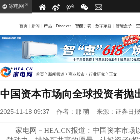
®
家电网
首页
新闻
产品
Discover
智能手表
数字家庭
智能盒子
空
|
|
|
|
|
|
|
首页
新闻频道
商业股市
行业研究
正文
中国资本市场向全球投资者抛出
2025-11-18 09:37
作者：
邢 萌
来源：
证券日
家电网－HEA.CN报道：
中国资本市场