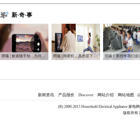
新·奇·事
唠嗑 | 旅途随手拍，为何手机是普通人最好的摄影利器
唠嗑 | 闺蜜机，真的是下一个爆款吗？
新闻资讯
产品报价
Discover
网站介绍
网站地图
|
|
|
|
|
@
(R) 2000-2015 Household Electrical Applianc
版权所有