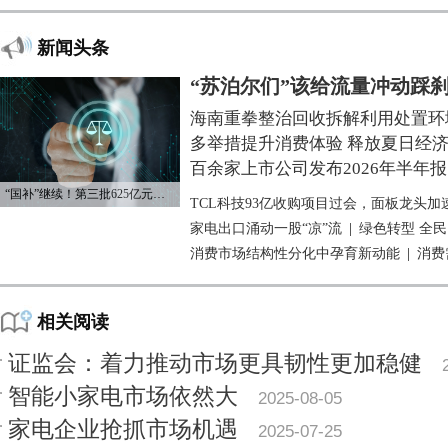
新闻头条
“苏泊尔们”该给流量冲动踩
海南重拳整治回收拆解利用处置环
多举措提升消费体验 释放夏日经
百余家上市公司发布2026年半年报
“国补”继续！第三批625亿元资金已下达
TCL科技93亿收购项目过会，面板龙头加
家电出口涌动一股“凉”流
|
绿色转型 全
消费市场结构性分化中孕育新动能
|
消费
相关阅读
证监会：着力推动市场更具韧性更加稳健
智能小家电市场依然大
2025-08-05
家电企业抢抓市场机遇
2025-07-25