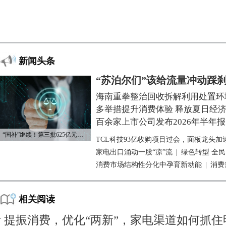
新闻头条
“苏泊尔们”该给流量冲动踩
海南重拳整治回收拆解利用处置环
多举措提升消费体验 释放夏日经
百余家上市公司发布2026年半年报
“国补”继续！第三批625亿元资金已下达
TCL科技93亿收购项目过会，面板龙头加
家电出口涌动一股“凉”流
|
绿色转型 全
消费市场结构性分化中孕育新动能
|
消费
相关阅读
提振消费，优化“两新”，家电渠道如何抓