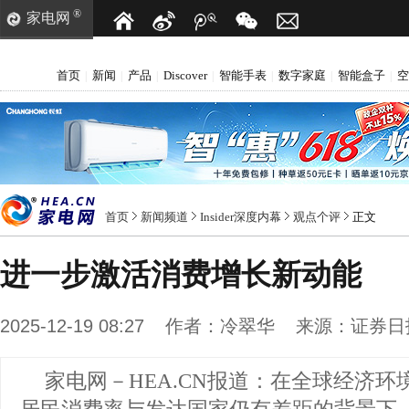
®
家电网
首页
新闻
产品
Discover
智能手表
数字家庭
智能盒子
空
|
|
|
|
|
|
|
首页
新闻频道
Insider深度内幕
观点个评
正文
进一步激活消费增长新动能
2025-12-19 08:27
作者：
冷翠华
来源：
证券日
家电网－HEA.CN报道：
在全球经济环