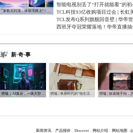
智能电视别丢了“打开就能看”的初
“参数买到顶，体验没跟上“：长虹追光Q70S给高端电视打了个样
TCL科技93亿收购项目过会
|
长虹
TCL发布Q系列旗舰回音壁
|
华帝
西班牙夺冠荣耀落地！华帝直播抽
新·奇·事
唠嗑｜AI算命，一场大型互联网安慰剂实验
唠嗑 | 单身时代的“他生活” 男性消费成为一个独立增长势力
新闻资讯
产品报价
Discover
网站介绍
网站地图
|
|
|
|
|
@