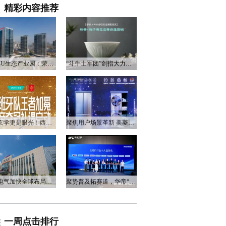
精彩内容推荐
衡阳3U生态产业园：荣电集团的政企合作新答卷
“斗牛士军团”剑指大力神杯，华帝以“一瓷一金”静候荣光
不止玄学更是眼光！西班牙队夺冠，华帝火速官宣启动兑奖福利
聚焦用户场景革新 美菱产品创新打造差异化居家体验
万和电气加快全球布局，海外营收占比升至四成
聚势普及拓赛道，华帝“亮剑”洗碗机峰会，破局存量换新
一周点击排行