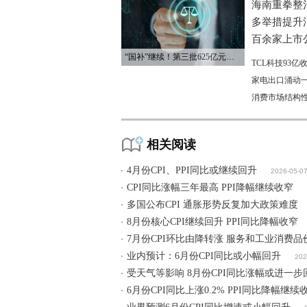
海南重拳整
多举措提升
百余家上市公
“国补”继续！第三批625亿元资金已下达
TCL科技93
家电出口涌动一
消费市场结构
相关阅读
4月份CPI、PPI同比或继续回升
2026-05-0
CPI同比涨幅三年最高 PPI降幅继续收窄
多国公布CPI 通胀形势反复加大政策难度
8月份核心CPI继续回升 PPI同比降幅收窄
7月份CPI环比由降转涨 服务和工业消费
业内预计：6月份CPI同比或小幅回升
202
受天气等影响 8月份CPI同比涨幅或进一步
6月份CPI同比上涨0.2% PPI同比降幅继续