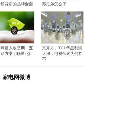
营销背后的品牌全面
苏泊尔怎么了
达峰进入攻坚期，五
京东方、TCL华星利润
行动方案明确量化目
大涨，电视低迷为何挡
不
家电网微博