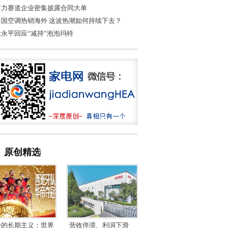
算力赛道企业密集披露合同大单
中国空调热销海外 这波热潮如何持续下去？
段永平回应“减持”泡泡玛特
原创精选
帝的长期主义：世界
营收停滞、利润下滑