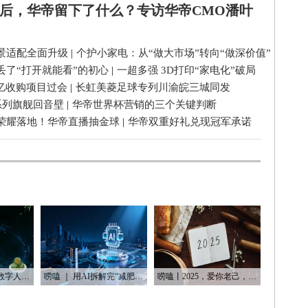
后，华帝留下了什么？专访华帝CMO潘叶
景适配全面升级
|
个护小家电：从“做大市场”转向“做深价值”
丢了“打开就能看”的初心
|
一超多强 3D打印“家电化”破局
3亿收购项目过会
|
长虹美菱足球专列川渝皖三城同发
系列旗舰回音壁
|
华帝世界杯营销的三个关键判断
荣耀落地！华帝直播抽金球
|
华帝双重好礼兑现冠军承诺
唠嗑丨从旧照片到数字人：AI如何“复活”我们的思念
唠嗑 ｜ 用AI拆解完“减肥逻辑”后，我发现了内容行业的底层套路
唠嗑丨2025，爱你老己，明天见