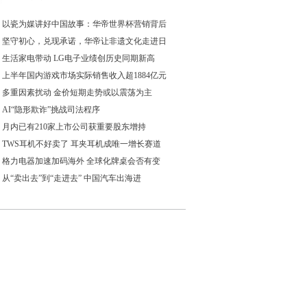
以瓷为媒讲好中国故事：华帝世界杯营销背后
坚守初心，兑现承诺，华帝让非遗文化走进日
生活家电带动 LG电子业绩创历史同期新高
上半年国内游戏市场实际销售收入超1884亿元
多重因素扰动 金价短期走势或以震荡为主
AI“隐形欺诈”挑战司法程序
月内已有210家上市公司获重要股东增持
TWS耳机不好卖了 耳夹耳机成唯一增长赛道
格力电器加速加码海外 全球化牌桌会否有变
从“卖出去”到“走进去” 中国汽车出海进