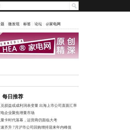
专题
微发现
标签
论坛
@家电网
|
|
|
|
每日推荐
汇兑损益或成利润表变量 出海上市公司直面汇率
风控大考
家电企业聚焦增量市场
流量卡时代落幕，运营商仍面临大考
量速齐升 7月沪市公司回购增持迎来年内峰值