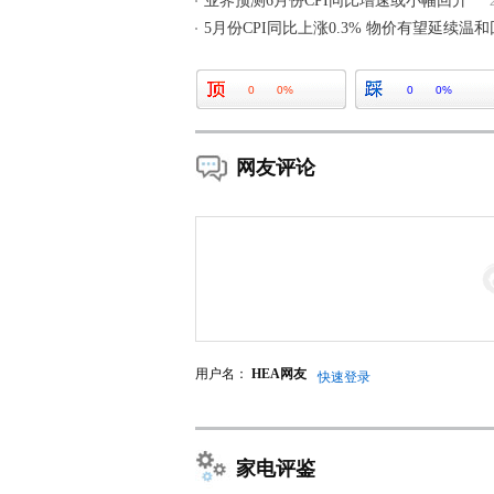
业界预测6月份CPI同比增速或小幅回升
5月份CPI同比上涨0.3% 物价有望延续温
0
0%
0
0%
网友评论
用户名：
HEA网友
快速登录
家电评鉴