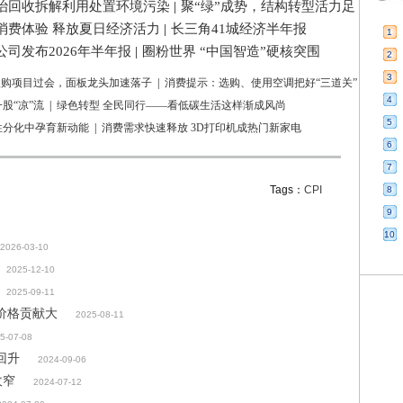
治回收拆解利用处置环境污染
|
聚“绿”成势，结构转型活力足
消费体验 释放夏日经济活力
|
长三角41城经济半年报
1
司发布2026年半年报
|
圈粉世界 “中国智造”硬核突围
2
3
亿收购项目过会，面板龙头加速落子
|
消费提示：选购、使用空调把好“三道关”
4
股“凉”流
|
绿色转型 全民同行——看低碳生活这样渐成风尚
5
性分化中孕育新动能
|
消费需求快速释放 3D打印机成热门新家电
6
7
Tags：
CPI
8
9
7
10
2026-03-10
2025-12-10
2025-09-11
品价格贡献大
2025-08-11
5-07-08
回升
2024-09-06
收窄
2024-07-12