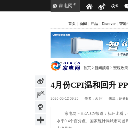
®
家电网
首页
新闻
产品
Discover
智能
|
|
|
|
首页
新闻频道
宏观政策
4月份CPI温和回升 P
2026-05-12 09:25
作者：
孟 珂
来源：
证券
家电网－HEA.CN报道：
从环比看，全
水平0.4个百分点。国家统计局城市司