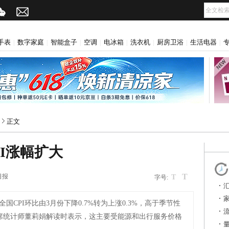
手表
数字家庭
智能盒子
空调
电冰箱
洗衣机
厨房卫浴
生活电器
|
|
|
|
|
|
|
|
正文
PI涨幅扩大
T
日报
T
字号:
国CPI环比由3月份下降0.7%转为上涨0.3%，高于季节性
首席统计师董莉娟解读时表示，这主要受能源和出行服务价格