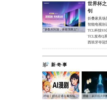
世界杯之
钊
折叠家具场
智能电视别
“参数买到顶，体验没跟上“：长虹追光Q70S给高端电视打了个样
TCL科技9
TCL发布Q
西班牙夺冠
新·奇·事
唠嗑｜到底是谁在看AI短剧？！