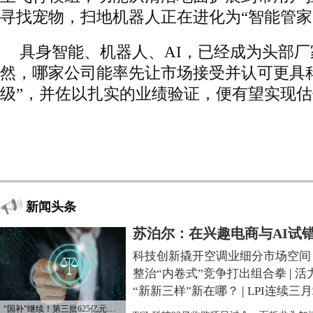
寻找宠物，扫地机器人正在进化为“智能管家
具身智能、机器人、AI，已经成为头部
然，哪家公司能率先让市场接受并认可更具
级”，并佐以扎实的业绩验证，便有望实现
新闻头条
苏泊尔：在兴趣电商与AI试
科技创新撬开空调业细分市场空间
整治“内卷式”竞争打出组合拳
|
活
“新新三样”新在哪？
|
LPI连续三
“国补”继续！第三批625亿元资金已下达