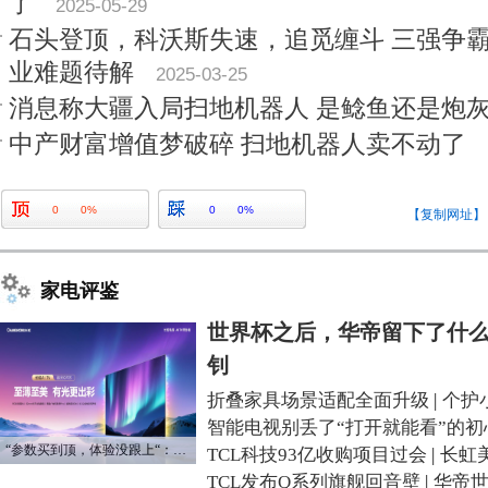
了
2025-05-29
石头登顶‌，科沃斯失速‌，追觅缠斗‌ 三强
业难题待解
2025-03-25
消息称大疆入局扫地机器人 是鲶鱼还是炮
中产财富增值梦破碎 扫地机器人卖不动了
0
0%
0
0%
【复制网址】
家电评鉴
世界杯之后，华帝留下了什么
钊
折叠家具场景适配全面升级
|
个护
智能电视别丢了“打开就能看”的初
“参数买到顶，体验没跟上“：长虹追光Q70S给高端电视打了个样
TCL科技93亿收购项目过会
|
长虹
TCL发布Q系列旗舰回音壁
|
华帝