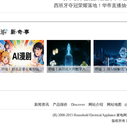
西班牙夺冠荣耀落地！华帝直播抽
新·奇·事
唠嗑｜到底是谁在看AI短剧？！
唠嗑丨从旧照片到数字人：AI如何“复活”我们的思念
新闻资讯
产品报价
Discover
网站介绍
网站地图
|
|
|
|
|
@
(R) 2000-2015 Household Electrical Applianc
版权所有