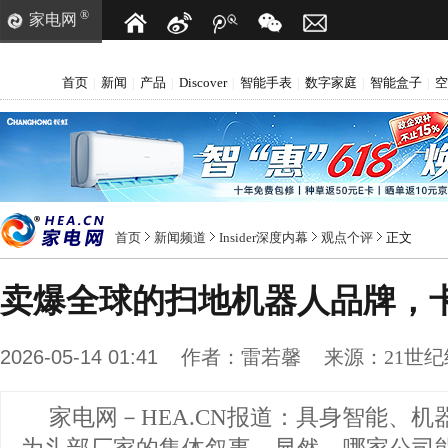
®
家电网
首页
新闻
产品
Discover
智能手表
数字家庭
智能盒子
空
|
|
|
|
|
|
|
首页
新闻频道
Insider深度内幕
观点个评
正文
卖爆全球的扫地机器人品牌，
2026-05-14 01:41
作者：
雷若馨
来源：
21世
家电网－HEA.CN报道：
具身智能、机器