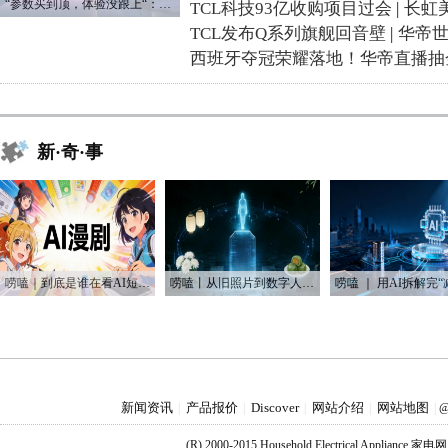
“参数买到顶，体验没跟上“：长虹追光Q70S给高端电视打了个样
TCL科技93亿收购项目过会
|
长虹
TCL发布Q系列旗舰回音壁
|
华帝
西班牙夺冠荣耀落地！华帝直播抽
新·奇·事
唠嗑｜到底是谁在看AI短剧？！
唠嗑丨从旧照片到数字人：AI如何“复活”我们的思念
新闻资讯
产品报价
Discover
网站介绍
网站地图
|
|
|
|
|
@
(R) 2000-2015 Household Electrical Applianc