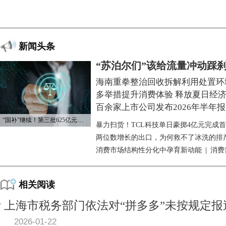
新闻头条
“苏泊尔们”该给流量冲动踩
海南重拳整治回收拆解利用处置环
多举措提升消费体验 释放夏日经
百余家上市公司发布2026年半年报
“国补”继续！第三批625亿元资金已下达
暴力扫货！TCL科技单日豪掷4亿元完成
两位数增长的出口，为何救不了冰洗的排
消费市场结构性分化中孕育新动能
|
消费
相关阅读
上海市税务部门依法对“拼多多”未按规定
2026-01-22