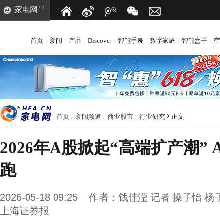
®
家电网
首页
新闻
产品
Discover
智能手表
数字家庭
智能盒子
空
|
|
|
|
|
|
|
首页
新闻频道
商业股市
行业研究
正文
2026年A股掀起“高端扩产潮”
跑
2026-05-18 09:25
作者：
钱佳滢 记者 操子怡 杨
上海证券报