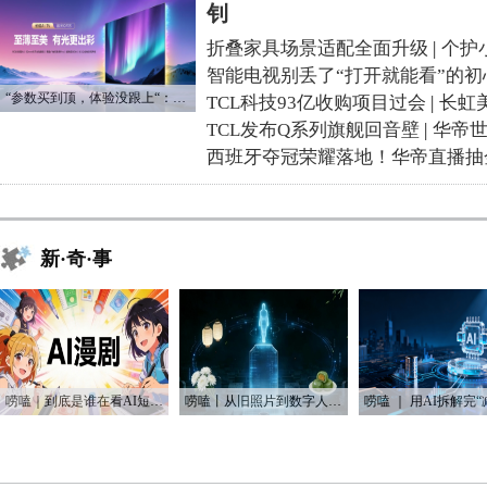
钊
折叠家具场景适配全面升级
|
个护
智能电视别丢了“打开就能看”的初
“参数买到顶，体验没跟上“：长虹追光Q70S给高端电视打了个样
TCL科技93亿收购项目过会
|
长虹
TCL发布Q系列旗舰回音壁
|
华帝
西班牙夺冠荣耀落地！华帝直播抽
新·奇·事
唠嗑｜到底是谁在看AI短剧？！
唠嗑丨从旧照片到数字人：AI如何“复活”我们的思念