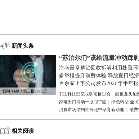
新闻头条
“苏泊尔们”该给流量冲动踩
海南重拳整治回收拆解利用处置环
多举措提升消费体验 释放夏日经
百余家上市公司发布2026年半年报
“国补”继续！第三批625亿元资金已下达
TCL科技93亿收购项目过会，面板龙头加
家电出口涌动一股“凉”流
|
绿色转型 全
消费市场结构性分化中孕育新动能
|
消费
相关阅读