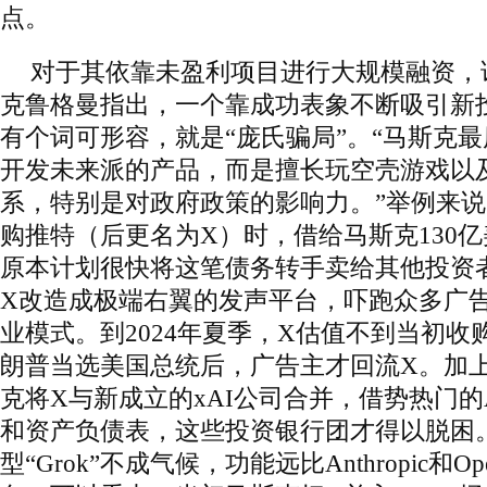
点。
对于其依靠未盈利项目进行大规模融资，
克鲁格曼指出，一个靠成功表象不断吸引新
有个词可形容，就是“庞氏骗局”。“马斯克
开发未来派的产品，而是擅长玩空壳游戏以
系，特别是对政府政策的影响力。”举例来说，
购推特（后更名为X）时，借给马斯克130
原本计划很快将这笔债务转手卖给其他投资
X改造成极端右翼的发声平台，吓跑众多广
业模式。到2024年夏季，X估值不到当初收
朗普当选美国总统后，广告主才回流X。加上2
克将X与新成立的xAI公司合并，借势热门的
和资产负债表，这些投资银行团才得以脱困。
型“Grok”不成气候，功能远比Anthropic和O