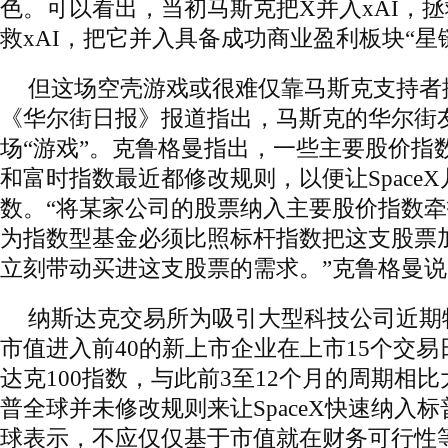
色。可以看出，当初马斯克把X并入xAI，
救xAI，把它并入具备成功商业盈利板块“星链”
但这场空壳游戏或很难仅靠马斯克支持者
《华尔街日报》报道指出，马斯克的华尔街
场“游戏”。克鲁格曼指出，一些主要股价指
和富时指数最近都修改规则，以便让Space
数。“将某家公司的股票纳入主要股价指数
为指数型基金必须比照标杆指数把这支股票
立刻带动买进这支股票的需求。”克鲁格曼说
纳斯达克交易所为吸引大型科技公司近期
市值进入前40的新上市企业在上市15个交
达克100指数，与此前3至12个月的周期相
普全球并未修改规则来让SpaceX快速纳入标
球表示，不应仅仅基于市值就在财务可行性