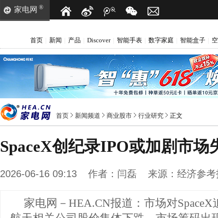
®
家电网
首页
新闻
产品
Discover
智能手表
数字家庭
智能盒子
空
|
|
|
|
|
|
|
首页
新闻频道
商业股市
行业研究
正文
SpaceX创纪录IPO或加剧市场
2026-06-16 09:13
作者：
闫磊
来源：
经济参考
家电网－HEA.CN报道：
市场对Spac