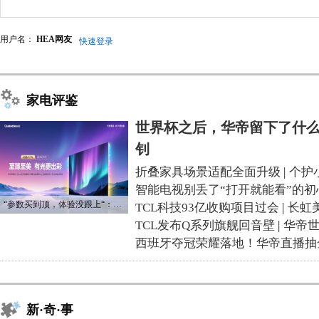
用户名：
HEA网友
快速登录
家电评鉴
世界杯之后，华帝留下了什么
钊
折叠家具场景适配全面升级
|
个护
智能电视别丢了“打开就能看”的初
“参数买到顶，体验没跟上“：长虹追光Q70S给高端电视打了个样
TCL科技93亿收购项目过会
|
长虹
TCL发布Q系列旗舰回音壁
|
华帝
西班牙夺冠荣耀落地！华帝直播抽
新·奇·事