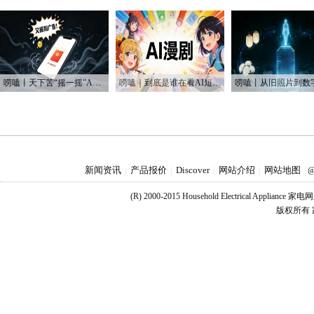
唠嗑丨天下苦“摇一摇”APP跳转久矣
唠嗑｜到底是谁在看AI短剧？！
新闻资讯
产品报价
Discover
网站介绍
网站地图
|
|
|
|
|
@
(R) 2000-2015 Household Electrical Applianc
版权所有