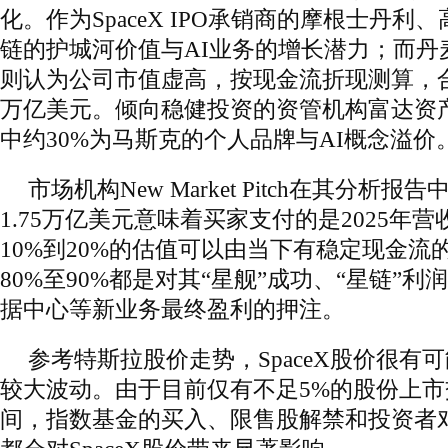
化。作为SpaceX IPO承销商的摩根士丹
链的护城河价值与AI业务的增长潜力；而丹
则认为公司市值虚高，按现金流折现测算，
万亿美元。倾向稳健投资的资管机构富达资产直
中约30%为马斯克的个人品牌与AI概念溢价
市场机构New Market Pitch在其分析报告
1.75万亿美元意味着买家支付的是2025年
10%到20%的估值可以由当下有稳定现金流
80%至90%都是对其“星舰”成功、“星链”
据中心等新业务最终盈利的押注。
参考特斯拉股价走势，SpaceX股价很有
较大波动。由于目前仅有不足5%的股份上
间，指数基金的买入、限售股解禁和投资者