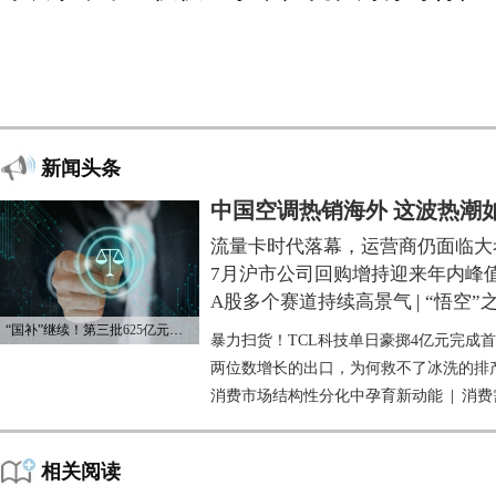
新闻头条
中国空调热销海外 这波热潮
流量卡时代落幕，运营商仍面临大
7月沪市公司回购增持迎来年内峰
A股多个赛道持续高景气
|
“悟空”
“国补”继续！第三批625亿元资金已下达
暴力扫货！TCL科技单日豪掷4亿元完成
两位数增长的出口，为何救不了冰洗的排
消费市场结构性分化中孕育新动能
|
消费
相关阅读