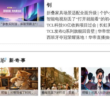
钊
折叠家具场景适配全面升级
|
个护
智能电视别丢了“打开就能看”的初
“参数买到顶，体验没跟上“：长虹追光Q70S给高端电视打了个样
TCL科技93亿收购项目过会
|
长虹
TCL发布Q系列旗舰回音壁
|
华帝
西班牙夺冠荣耀落地！华帝直播抽
新·奇·事
唠嗑｜AI帮我省了时间，也帮我烧光了Token
极端高温下的印度：普通人用不起空调 富人却被空调“炸到”