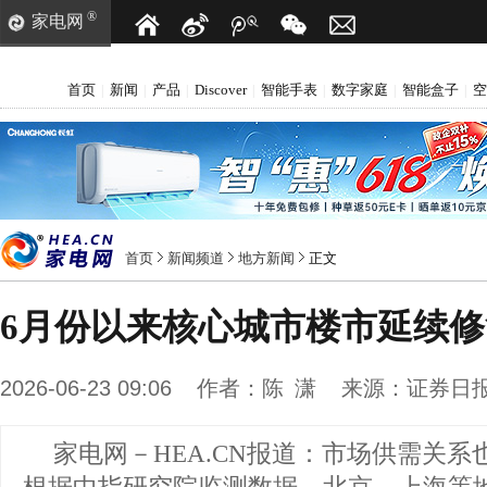
®
家电网
首页
新闻
产品
Discover
智能手表
数字家庭
智能盒子
空
|
|
|
|
|
|
|
首页
新闻频道
地方新闻
正文
6月份以来核心城市楼市延续
2026-06-23 09:06
作者：
陈 潇
来源：
证券日
家电网－HEA.CN报道：
市场供需关系