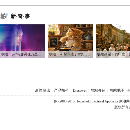
新·奇·事
唠嗑丨从“有趣灵魂万里挑一”到“赛博恋人一键定制”
唠嗑｜AI帮我省了时间，也帮我烧光了Token
新闻资讯
产品报价
Discover
网站介绍
网站地图
|
|
|
|
|
@
(R) 2000-2015 Household Electrical Applianc
版权所有