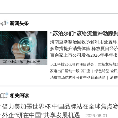
新闻头条
“苏泊尔们”该给流量冲动踩
海南重拳整治回收拆解利用处置环
多举措提升消费体验 释放夏日经
百余家上市公司发布2026年半年报
“国补”继续！第三批625亿元资金已下达
TCL科技93亿收购项目过会，面板龙头加
家电出口涌动一股“凉”流
|
绿色转型 全
消费市场结构性分化中孕育新动能
|
消费
相关阅读
借力美加墨世界杯 中国品牌站在全球焦点
外企“研在中国”共享发展机遇
2026-06-01