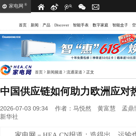
®
家电网
首页
新闻
产品
Discover
智能手表
数字家庭
智能盒子
空
|
|
|
|
|
|
|
首页
新闻频道
流通渠道
正文
中国供应链如何助力欧洲应对
2026-07-03 09:34
作者：
马悦然 黄富慧 孟鼎
新华社
家电网－HEA.CN报道：
造得出，运输