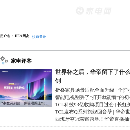
用户名：
HEA网友
快速登录
家电评鉴
世界杯之后，华帝留下了什么
钊
折叠家具场景适配全面升级
|
个护
智能电视别丢了“打开就能看”的初
“参数买到顶，体验没跟上“：长虹追光Q70S给高端电视打了个样
TCL科技93亿收购项目过会
|
长虹
TCL发布Q系列旗舰回音壁
|
华帝
西班牙夺冠荣耀落地！华帝直播抽