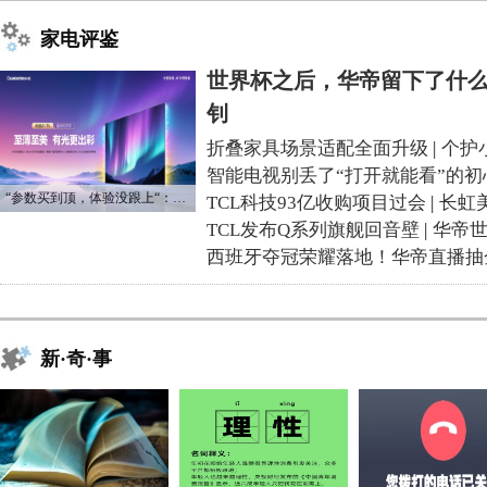
家电评鉴
世界杯之后，华帝留下了什么
钊
折叠家具场景适配全面升级
|
个护
智能电视别丢了“打开就能看”的初
“参数买到顶，体验没跟上“：长虹追光Q70S给高端电视打了个样
TCL科技93亿收购项目过会
|
长虹
TCL发布Q系列旗舰回音壁
|
华帝
西班牙夺冠荣耀落地！华帝直播抽
新·奇·事