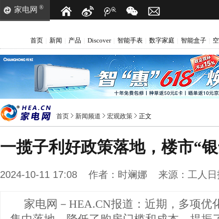
®
家电网
首页
新闻
产品
Discover
智能手表
数字家庭
智能盒子
空
|
|
|
|
|
|
|
首页
新闻频道
宏观政策
正文
一揽子利好政策落地，楼市“银
2024-10-11 17:08
作者：
时斓娜
来源：
工人日
家电网－HEA.CN报道：
近期，多项优