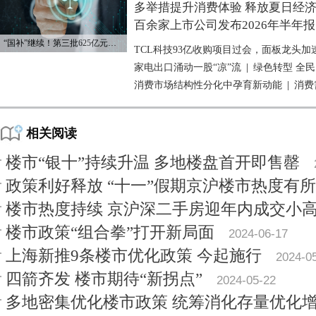
多举措提升消费体验 释放夏日经
百余家上市公司发布2026年半年报
“国补”继续！第三批625亿元资金已下达
TCL科技93亿收购项目过会，面板龙头加
家电出口涌动一股“凉”流
|
绿色转型 全
消费市场结构性分化中孕育新动能
|
消费
相关阅读
楼市“银十”持续升温 多地楼盘首开即售罄
政策利好释放 “十一”假期京沪楼市热度有
楼市热度持续 京沪深二手房迎年内成交小
楼市政策“组合拳”打开新局面
2024-06-17
上海新推9条楼市优化政策 今起施行
2024-0
四箭齐发 楼市期待“新拐点”
2024-05-22
多地密集优化楼市政策 统筹消化存量优化