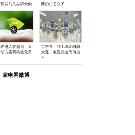
营销背后的品牌全面
苏泊尔怎么了
达峰进入攻坚期，五
京东方、TCL华星利润
行动方案明确量化目
大涨，电视低迷为何挡
不
家电网微博