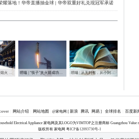
荣耀落地！华帝直播抽金球
|
华帝双重好礼兑现冠军承诺
唠嗑 ｜ 长视频平台熄火 长剧迷你化能逆风翻盘吗？
唠嗑 | “筷子”夹火箭成功，又让他装到了！？
唠嗑 | 从无到有，从小到大，75年家电之变
cover
网站介绍
网站地图
新浪
腾讯
网易
全球排名
百度新
|
|
|
@家电网 [
]
|
|
Household Electrical Appliance 家电网及其LOGO为VIMTOP之注册商标 Guangzhou Value medi
版权所有 家电网
粤ICP备12093730号-1