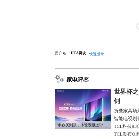
用户名：
HEA网友
快速登录
家电评鉴
世界杯之
钊
折叠家具场
智能电视别
“参数买到顶，体验没跟上“：长虹追光Q70S给高端电视打了个样
TCL科技9
TCL发布Q