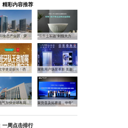
精彩内容推荐
衡阳3U生态产业园：荣电集团的政企合作新答卷
“斗牛士军团”剑指大力神杯，华帝以“一瓷一金”静候荣光
不止玄学更是眼光！西班牙队夺冠，华帝火速官宣启动兑奖福利
聚焦用户场景革新 美菱产品创新打造差异化居家体验
万和电气加快全球布局，海外营收占比升至四成
聚势普及拓赛道，华帝“亮剑”洗碗机峰会，破局存量换新
一周点击排行