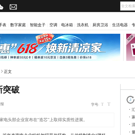
手表
数字家庭
智能盒子
空调
电冰箱
洗衣机
厨房卫浴
生活电器
|
|
|
|
|
|
|
|
正文
新突破
T
日报
T
字号:
家电头部企业宣布在“造芯”上取得实质性进展。