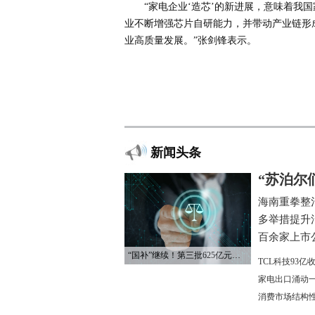
“家电企业‘造芯’的新进展，意味着我
业不断增强芯片自研能力，并带动产业链形
业高质量发展。”张剑锋表示。
新闻头条
“苏泊尔
海南重拳整
多举措提升
百余家上市公
“国补”继续！第三批625亿元资金已下达
TCL科技93
家电出口涌动一
消费市场结构