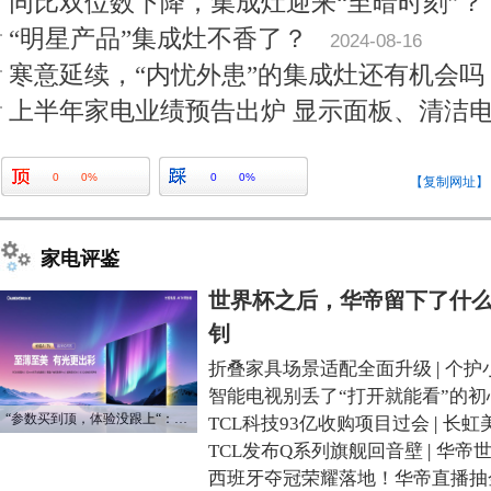
同比双位数下降，集成灶迎来“至暗时刻”？
“明星产品”集成灶不香了？
2024-08-16
寒意延续，“内忧外患”的集成灶还有机会吗
上半年家电业绩预告出炉 显示面板、清洁
0
0%
0
0%
【复制网址】
家电评鉴
世界杯之后，华帝留下了什么
钊
折叠家具场景适配全面升级
|
个护
智能电视别丢了“打开就能看”的初
“参数买到顶，体验没跟上“：长虹追光Q70S给高端电视打了个样
TCL科技93亿收购项目过会
|
长虹
TCL发布Q系列旗舰回音壁
|
华帝
西班牙夺冠荣耀落地！华帝直播抽