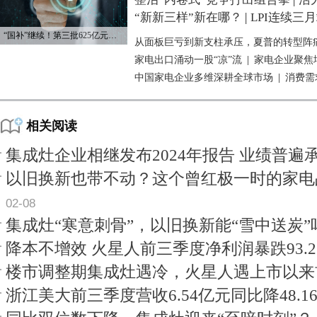
“新新三样”新在哪？
|
LPI连续三
“国补”继续！第三批625亿元资金已下达
从面板巨亏到新支柱承压，夏普的转型阵
家电出口涌动一股“凉”流
|
家电企业聚焦
中国家电企业多维深耕全球市场
|
消费需
相关阅读
集成灶企业相继发布2024年报告 业绩普遍
以旧换新也带不动？这个曾红极一时的家电
02-08
集成灶“寒意刺骨”，以旧换新能“雪中送炭”
降本不增效 火星人前三季度净利润暴跌93.2
楼市调整期集成灶遇冷，火星人遇上市以来
浙江美大前三季度营收6.54亿元同比降48.1