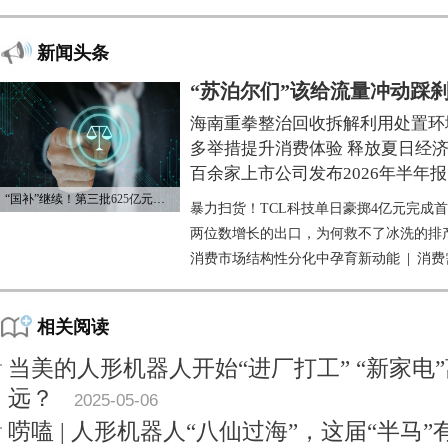
新闻头条
“苏泊尔们”该给流量冲动踩
海南重拳整治回收拆解利用处置环
多举措提升消费体验 释放夏日经
百余家上市公司发布2026年半年报
“国补”继续！第三批625亿元资金已下达
暴力扫货！TCL科技单日豪掷4亿元完成
两位数增长的出口，为何救不了冰洗的排
消费市场结构性分化中孕育新动能
|
消费
相关阅读
当美的人形机器人开始“进厂打工” “新家电
远？
2025-05-06
唠嗑 | 人形机器人“八仙过海”，这届“半马”