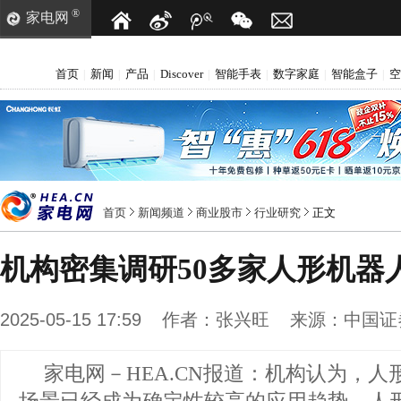
®
家电网
首页
新闻
产品
Discover
智能手表
数字家庭
智能盒子
空
|
|
|
|
|
|
|
首页
新闻频道
商业股市
行业研究
正文
机构密集调研50多家人形机器
2025-05-15 17:59
作者：
张兴旺
来源：
中国证
家电网－HEA.CN报道：
机构认为，人