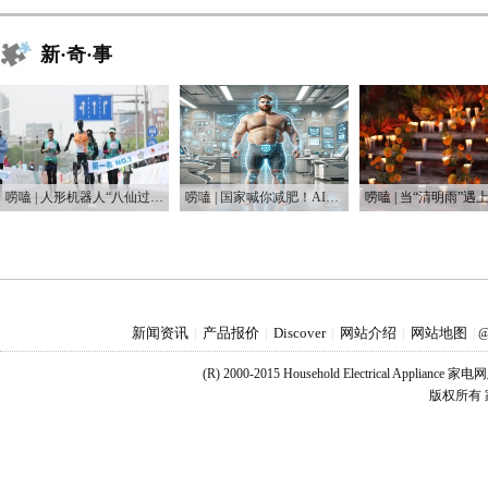
新·奇·事
唠嗑 | 人形机器人“八仙过海”，这届“半马”有点癫
唠嗑 | 国家喊你减肥！AI教练真能让你躺瘦？
新闻资讯
产品报价
Discover
网站介绍
网站地图
|
|
|
|
|
@
(R) 2000-2015 Household Electrical Applianc
版权所有