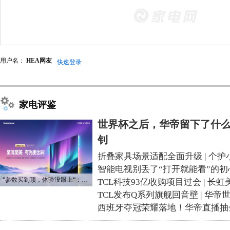
用户名：
HEA网友
快速登录
家电评鉴
世界杯之后，华帝留下了什么
钊
折叠家具场景适配全面升级
|
个护
智能电视别丢了“打开就能看”的初
“参数买到顶，体验没跟上“：长虹追光Q70S给高端电视打了个样
TCL科技93亿收购项目过会
|
长虹
TCL发布Q系列旗舰回音壁
|
华帝
西班牙夺冠荣耀落地！华帝直播抽