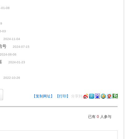
-01-08
29
6-03
2024-11-04
信号
2024-07-15
2024-06-06
喜
2024-01-23
2022-10-26
【复制网址】
【打印】
分享到
已有
0
人参与