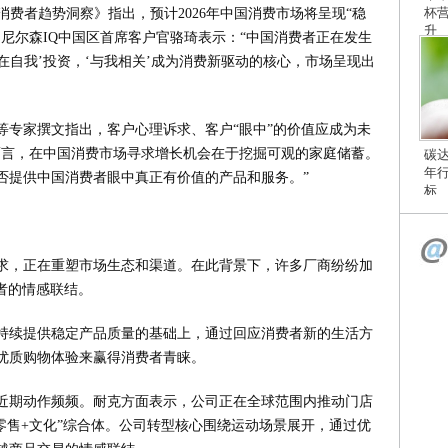
杯
国消费者趋势洞察》指出，预计2026年中国消费市场将呈现“稳
升
尼尔森IQ中国区首席客户官骆琦表示：“中国消费者正在发生
内在自我’投资，‘与我相关’成为消费新驱动的核心，市场呈现出
等专家撰文指出，客户心理诉求、客户“眼中”的价值应成为未
而言，在中国消费市场寻求增长机会在于挖掘可观的家庭储蓄。
碳
年
否提供中国消费者眼中真正有价值的产品和服务。”
标
求，正在重塑市场生态和渠道。在此背景下，许多厂商纷纷加
者的情感联结。
持续提供稳定产品质量的基础上，通过回应消费者新的生活方
优质购物体验来赢得消费者青睐。
近期动作频频。耐克方面表示，公司正在全球范围内推动门店
+零售+文化”综合体。公司转型核心围绕运动场景展开，通过优