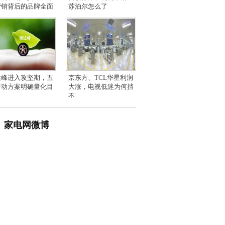
营销背后的品牌全面
苏泊尔怎么了
达峰进入攻坚期，五
京东方、TCL华星利润
行动方案明确量化目
大涨，电视低迷为何挡
不
家电网微博