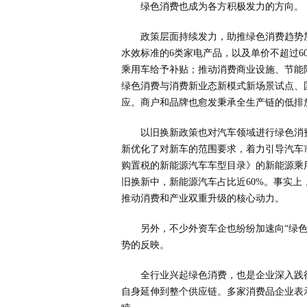
绿色消费也成为各方积极发力的方向。
政策层面持续发力，助推绿色消费趋势
水效标准的6类家电产品，以及单价不超过6
乘用车给予补贴；推动消费商业设施、节能
绿色消费与消费新业态新模式新场景试点、
应。商户和品牌也愈发秉承全生产链的低排
以旧换新政策也对汽车领域进行绿色消
新优化了对新车的范围要求，着力引导汽车
购置税的新能源汽车车型目录》的新能源乘用
旧换新中，新能源汽车占比近60%。事实上
推动消费和产业双重升级的核心动力。
另外，不少外资车企也纷纷加速向“绿
势的反映。
全行业兴起绿色消费，也是企业深入践
自身延伸到整个供应链。多家消费品企业表