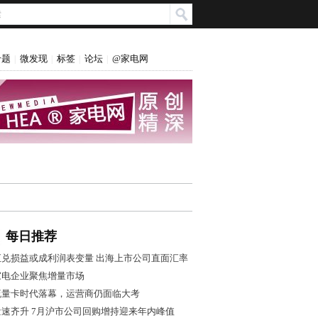
专题
微发现
标签
论坛
@家电网
|
|
|
|
每日推荐
汇兑损益或成利润表变量 出海上市公司直面汇率
风控大考
家电企业聚焦增量市场
流量卡时代落幕，运营商仍面临大考
量速齐升 7月沪市公司回购增持迎来年内峰值