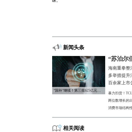
睐。
新闻头条
“苏泊尔
海南重拳整
多举措提升
百余家上市公
“国补”继续！第三批625亿元资金已下达
暴力扫货！TC
两位数增长的
消费市场结构
相关阅读