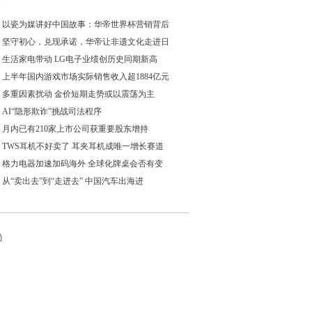
以瓷为媒讲好中国故事：华帝世界杯营销背后
坚守初心，兑现承诺，华帝让非遗文化走进日
生活家电带动 LG电子业绩创历史同期新高
上半年国内游戏市场实际销售收入超1884亿元
多重因素扰动 金价短期走势或以震荡为主
AI“隐形欺诈”挑战司法程序
月内已有210家上市公司获重要股东增持
TWS耳机不好卖了 耳夹耳机成唯一增长赛道
格力电器加速加码海外 全球化牌桌会否有变
从“卖出去”到“走进去” 中国汽车出海进
尚