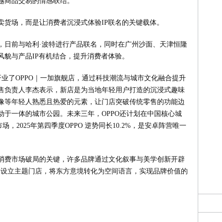
越商品交易的情感联结。
卖货场，而是让消费者沉浸式体验IP联名的关键载体。
，日前与哈利·波特进行产品联名，同时在广州沙面、天津恒隆
风貌与产品IP有机结合，提升消费者体验。
开业了OPPO｜一加旗舰店，通过科技潮流与城市文化融合提升
售负责人李杰表示，新店是为当地年轻用户打造的沉浸式趣味
像等年轻人熟悉且热爱的元素，让门店突破传统零售的功能边
动于一体的城市公园。未来三年，OPPO还计划在中国核心城
，2025年第四季度OPPO 逆势同长10.2%，是安卓阵营唯一
消费市场破局的关键，许多品牌通过文化叙事与美学创新开辟
过设立主题门店，将东方意境转化为空间语言，实现品牌价值的