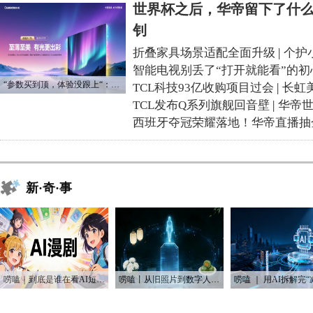
世界杯之后，华帝留下了什么
钊
折叠家具场景适配全面升级
|
个护
智能电视别丢了“打开就能看”的初
“参数买到顶，体验没跟上“：长虹追光Q70S给高端电视打了个样
TCL科技93亿收购项目过会
|
长虹
TCL发布Q系列旗舰回音壁
|
华帝
西班牙夺冠荣耀落地！华帝直播抽
新·奇·事
唠嗑｜到底是谁在看AI短剧？！
唠嗑丨从旧照片到数字人：AI如何“复活”我们的思念