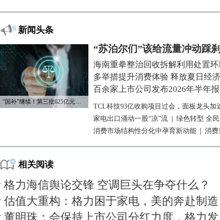
新闻头条
“苏泊尔们”该给流量冲动踩
海南重拳整治回收拆解利用处置环
多举措提升消费体验 释放夏日经
百余家上市公司发布2026年半年报
“国补”继续！第三批625亿元资金已下达
TCL科技93亿收购项目过会，面板龙头加
家电出口涌动一股“凉”流
|
绿色转型 全
消费市场结构性分化中孕育新动能
|
消费
相关阅读
格力海信舆论交锋 空调巨头在争夺什么？
估值大重构：格力困于家电，美的奔赴制造
董明珠：会保持上市公司分红力度，格力发