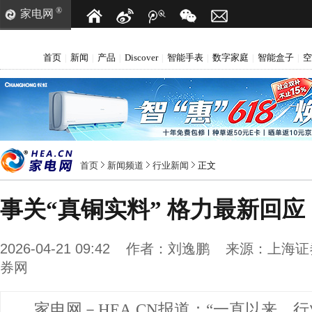
®
家电网
首页
新闻
产品
Discover
智能手表
数字家庭
智能盒子
空
|
|
|
|
|
|
|
首页
新闻频道
行业新闻
正文
事关“真铜实料” 格力最新回应
2026-04-21 09:42
作者：
刘逸鹏
来源：
上海证
券网
家电网－HEA.CN报道：
“一直以来，