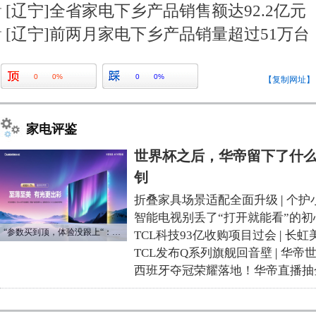
[辽宁]全省家电下乡产品销售额达92.2亿元
[辽宁]前两月家电下乡产品销量超过51万台
0
0%
0
0%
【复制网址】
家电评鉴
世界杯之后，华帝留下了什么
钊
折叠家具场景适配全面升级
|
个护
智能电视别丢了“打开就能看”的初
“参数买到顶，体验没跟上“：长虹追光Q70S给高端电视打了个样
TCL科技93亿收购项目过会
|
长虹
TCL发布Q系列旗舰回音壁
|
华帝
西班牙夺冠荣耀落地！华帝直播抽