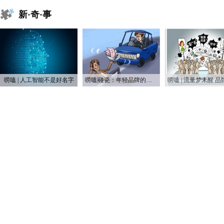
新·奇·事
唠嗑 | 人工智能不是好名字
唠嗑|碰瓷：年轻品牌的第一次营销战