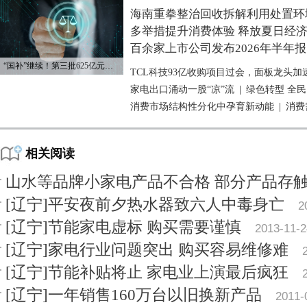
海南重拳整治回收拆解利用处置环
多举措提升消费体验 释放夏日经
百余家上市公司发布2026年半年报
“国补”继续！第三批625亿元资金已下达
TCL科技93亿收购项目过会，面板龙头加
家电出口涌动一股“凉”流
|
绿色转型 全
消费市场结构性分化中孕育新动能
|
消费
相关阅读
山水等品牌小家电产品不合格 部分产品存
[辽宁]平安夜前夕热水器致六人中毒身亡
2
[辽宁]节能家电虚标 购买需要谨慎
2013-11-2
[辽宁]家电行业问题突出 购买容易维修难
[辽宁]节能补贴将止 家电业上演最后疯狂
[辽宁]一年销售160万台以旧换新产品
2011-