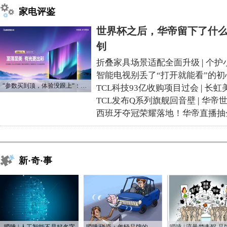
家电评鉴
世界杯之后，华帝留下了什么
钊
折叠家具场景适配全面升级
|
个护
智能电视别丢了“打开就能看”的初
“参数买到顶，体验没跟上“：长虹追光Q70S给高端电视打了个样
TCL科技93亿收购项目过会
|
长虹
TCL发布Q系列旗舰回音壁
|
华帝
西班牙夺冠荣耀落地！华帝直播抽
新·奇·事