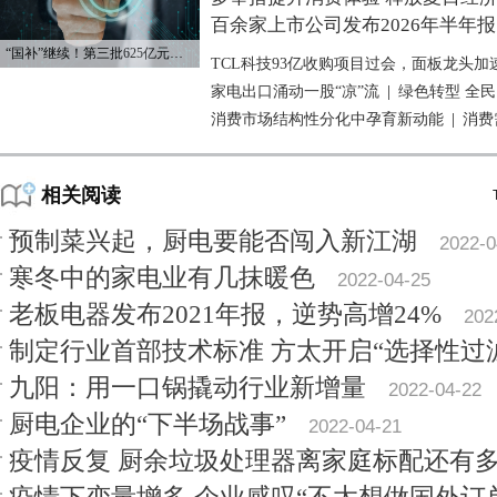
百余家上市公司发布2026年半年报
“国补”继续！第三批625亿元资金已下达
TCL科技93亿收购项目过会，面板龙头加
家电出口涌动一股“凉”流
|
绿色转型 全
消费市场结构性分化中孕育新动能
|
消费
相关阅读
预制菜兴起，厨电要能否闯入新江湖
2022-0
寒冬中的家电业有几抹暖色
2022-04-25
老板电器发布2021年报，逆势高增24%
202
制定行业首部技术标准 方太开启“选择性过
九阳：用一口锅撬动行业新增量
2022-04-22
厨电企业的“下半场战事”
2022-04-21
疫情反复 厨余垃圾处理器离家庭标配还有