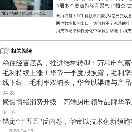
A股多个赛道持续高景气
|
“悟空”
“国补”继续！第三批625亿元资金已下达
暴力扫货！TCL科技单日豪掷4亿元完成
两位数增长的出口，为何救不了冰洗的排
消费市场结构性分化中孕育新动能
|
消费
相关阅读
稳住经营底盘，推进结构转型：万和电气蓄
毛利持续上涨！华帝一季度报披露，毛利率达4
线下线上毛利率双增长，华帝以渠道与产品
04-28
聚焦情绪消费升级，高端厨电领导品牌华帝
04-16
锚定“十五五”反内卷，华帝以技术创新领
2026-04-16