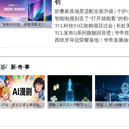
钊
折叠家具场景适配全面升级
|
个护
智能电视别丢了“打开就能看”的初
“参数买到顶，体验没跟上“：长虹追光Q70S给高端电视打了个样
TCL科技93亿收购项目过会
|
长虹
TCL发布Q系列旗舰回音壁
|
华帝
西班牙夺冠荣耀落地！华帝直播抽
新·奇·事
唠嗑｜到底是谁在看AI短剧？！
唠嗑丨从旧照片到数字人：AI如何“复活”我们的思念