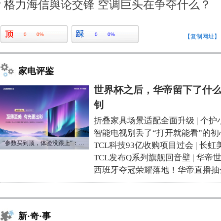
格力海信舆论交锋 空调巨头在争夺什么？
0
0%
0
0%
【复制网址】
家电评鉴
世界杯之后，华帝留下了什么
钊
折叠家具场景适配全面升级
|
个护
智能电视别丢了“打开就能看”的初
“参数买到顶，体验没跟上“：长虹追光Q70S给高端电视打了个样
TCL科技93亿收购项目过会
|
长虹
TCL发布Q系列旗舰回音壁
|
华帝
西班牙夺冠荣耀落地！华帝直播抽
新·奇·事