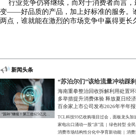
行业竞争仍将继续，而对于消费者而言，
变——好品质的产品，加上好标准的服务。
两点，谁就能在激烈的市场竞争中赢得更长
新闻头条
“苏泊尔们”该给流量冲动踩
海南重拳整治回收拆解利用处置环
多举措提升消费体验 释放夏日经
百余家上市公司发布2026年半年报
“国补”继续！第三批625亿元资金已下达
TCL科技93亿收购项目过会，面板龙头加
家电出口涌动一股“凉”流
|
绿色转型 全
消费市场结构性分化中孕育新动能
|
消费