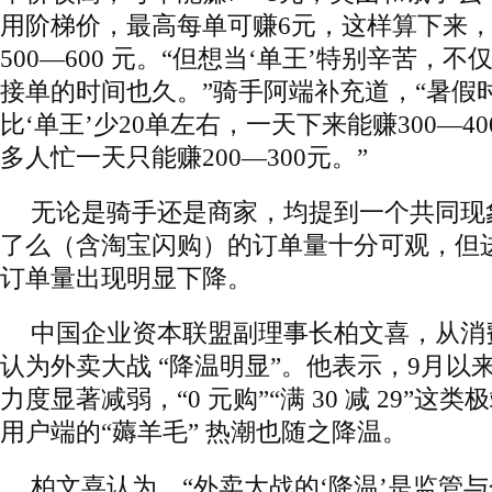
用阶梯价，最高每单可赚6元，这样算下来，“
500—600 元。“但想当‘单王’特别辛苦，
接单的时间也久。”骑手阿端补充道，“暑假
比‘单王’少20单左右，一天下来能赚300—4
多人忙一天只能赚200—300元。”
无论是骑手还是商家，均提到一个共同现
了么（含淘宝闪购）的订单量十分可观，但进
订单量出现明显下降。
中国企业资本联盟副理事长柏文喜，从消
认为外卖大战 “降温明显”。他表示，9月以
力度显著减弱，“0 元购”“满 30 减 29”
用户端的“薅羊毛” 热潮也随之降温。
柏文喜认为，“外卖大战的‘降温’是监管