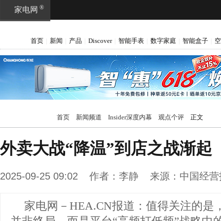
®
家电网
首页
新闻
产品
Discover
智能手表
数字家庭
智能盒子
空
|
|
|
|
|
|
|
首页
新闻频道
Insider深度内幕
观点个评
正文
外卖大战“降温”到店之战渐起
2025-09-25 09:02
作者：
李静
来源：
中国经营
家电网－HEA.CN报道：
值得关注的是，